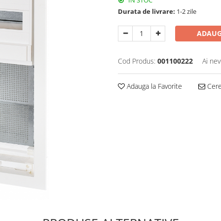
IN STOC
Durata de livrare:
1-2 zile
ADAUG
Cod Produs:
001100222
Ai nev
Adauga la Favorite
Cere 