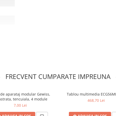
tric
ltimedia
FRECVENT CUMPARATE IMPREUNA
de aparataj modular Gewiss,
Tablou multimedia ECG56ME
astrata, tencuiala, 4 module
468,70 Lei
7,00 Lei
ADAUGA IN COS
ADAUGA IN COS