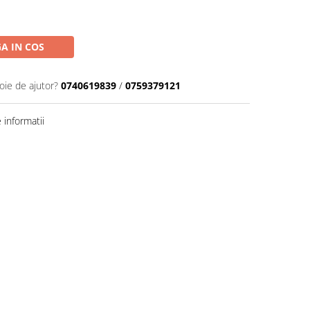
A IN COS
oie de ajutor?
0740619839
/
0759379121
informatii