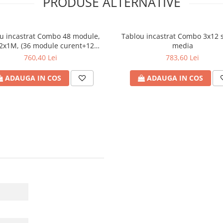
PRODUSE ALTERNATIVE
u incastrat Combo 48 module,
Tablou incastrat Combo 3x12 s
2x1M, (36 module curent+12
media
 multimedia), IP40, ERP12-5-3V
760,40 Lei
783,60 Lei
MEDIA
ADAUGA IN COS
ADAUGA IN COS