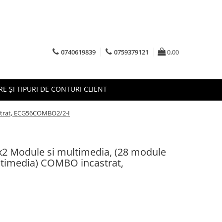
0740619839
0759379121
0,00
RE ȘI TIPURI DE CONTURI CLIENT
strat, ECG56COMBO2/2-I
x2 Module si multimedia, (28 module
timedia) COMBO incastrat,