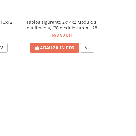
i 3x12
Tablou sigurante 2x14x2 Module si
Tablou sig
multimedia, (28 module curent+28
multimedia
module multimedia) COMBO incastrat,
module multi
698,80 Lei
IP30, ECG56HCOMBO2/2-I
EC
ADAUGA IN COS
ADA