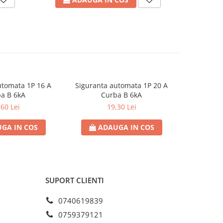
utomata 1P 16 A
Siguranta automata 1P 20 A
Sigurant
a B 6kA
Curba B 6kA
C
,60 Lei
19,30 Lei
GA IN COS
ADAUGA IN COS
AD
SUPORT CLIENTI
0740619839
0759379121