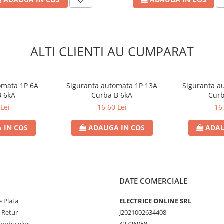
ALTI CLIENTI AU CUMPARAT
omata 1P 6A
Siguranta automata 1P 13A
Siguranta a
B 6kA
Curba B 6kA
Curb
Lei
16,60 Lei
16
 IN COS
ADAUGA IN COS
ADAU
DATE COMERCIALE
 Plata
ELECTRICE ONLINE SRL
e Retur
J2021002634408