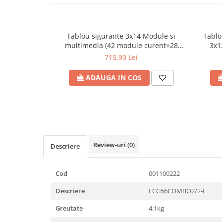
Plafoniere
Proiectoare
Spoturi tavan
Tablou sigurante 3x14 Module si
Tablo
multimedia (42 module curent+28
3x1
Surse de iluminat tehnic si
module multimedia), COMBO incastrat,
module
715,90 Lei
accesorii
ECG70HCOMBO2/3-I
Corpuri liniare
ADAUGA IN COS
Iluminat de siguranta
Iluminat pe sina magnetica
Paneluri LED
Corpuri de iluminat decorativ
interior/exterior
Review-uri
(0)
Descriere
Exterior
Accesorii pentru iluminat
Cod
001100222
Dulii
Senzori de miscare, crepusculari si
Descriere
ECG56COMBO2/2-I
ceasuri programabile
Greutate
4.1kg
AFDD – Dispozitive de detectare a