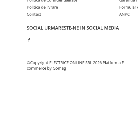
Politica de Confidentialitate
Garantia 
Separatoare sigurante fuzibile
Politica de livrare
Formular 
Sigurante fuzibile
Contact
ANPC
Sigurante fuzibile tip C,
dimensiune 10x38
SOCIAL
URMARESTE-NE IN SOCIAL MEDIA
Sigurante fuzibile tip C,
dimensiune 14x51
Sigurante fuzibile tip D II
Sigurante fuzibile tip D III
©Copyright ELECTRICE ONLINE SRL 2026
Platforma E-
Sigurante radio 5x20
commerce by Gomag
SV comutator modular de sarcină
SPD - Descarcator - Protectie
supratensiuni
T12
T2
Statie incarcare AUTO
Tablouri electrice
Tablouri electrice IP40