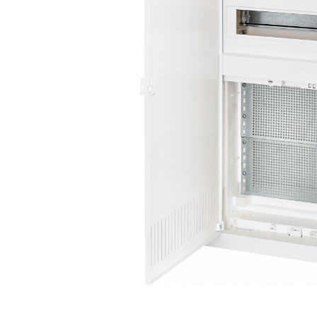
RCCB - 100mA - tip A
RCCB - 30mA - tip A
RCBO - Intrerupatoare cu protectie
diferentiala si la supracurent
RCBO - 10mA - tip A
RCBO - 30mA - tip A
Curba B
Curba C
RCBO - 30mA - tip A - Trifazat
Iluminat
Surse de iluminat
Banda LED si transformatoare
Becuri incandescente si halogn
Becuri si tuburi LED
Corpuri de iluminat
Aplice perete