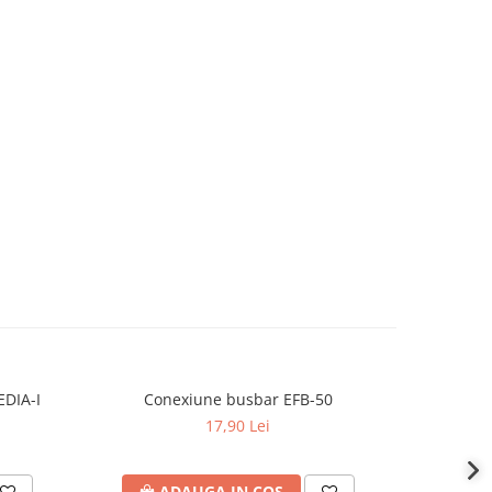
DIA-I
Conexiune busbar EFB-50
Adaptor
Quic
17,90 Lei
ADAUGA IN COS
A