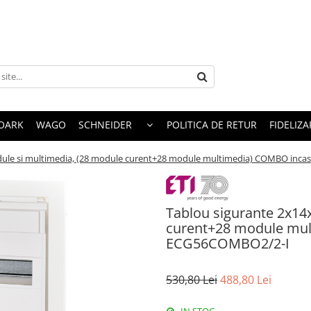
OARK
WAGO
SCHNEIDER
POLITICA DE RETUR
FIDELIZA
dule si multimedia, (28 module curent+28 module multimedia) COMBO inca
Tablou sigurante 2x14
curent+28 module mul
ECG56COMBO2/2-I
530,80 Lei
488,80 Lei