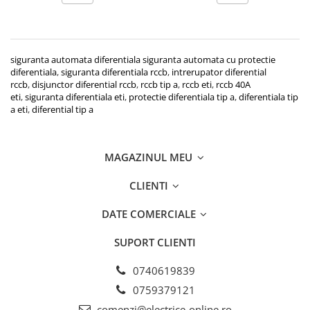
siguranta automata diferentiala siguranta automata cu protectie
diferentiala
,
siguranta diferentiala rccb
,
intrerupator diferential
rccb
,
disjunctor diferential rccb
,
rccb tip a
,
rccb eti
,
rccb 40A
eti
,
siguranta diferentiala eti
,
protectie diferentiala tip a
,
diferentiala tip
a eti
,
diferential tip a
MAGAZINUL MEU
CLIENTI
DATE COMERCIALE
SUPORT CLIENTI
0740619839
0759379121
comenzi@electrice-online.ro