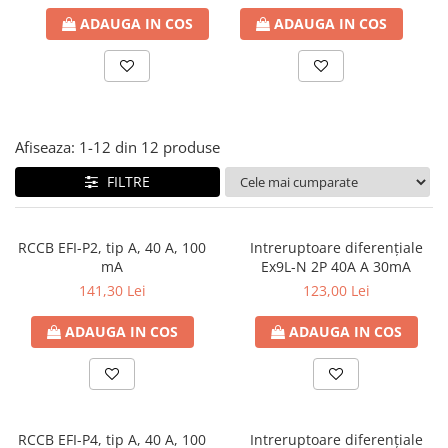
Paneluri LED
ADAUGA IN COS
ADAUGA IN COS
Corpuri de iluminat decorativ
interior/exterior
Exterior
Accesorii pentru iluminat
Afiseaza:
1-
12
din
12
produse
Dulii
FILTRE
Senzori de miscare, crepusculari si
ceasuri programabile
RCCB EFI-P2, tip A, 40 A, 100
Intreruptoare diferențiale
mA
Ex9L-N 2P 40A A 30mA
141,30 Lei
123,00 Lei
ADAUGA IN COS
ADAUGA IN COS
RCCB EFI-P4, tip A, 40 A, 100
Intreruptoare diferențiale