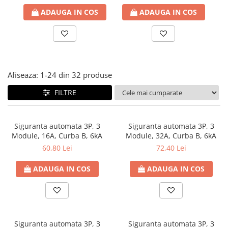
Paneluri LED
ADAUGA IN COS
ADAUGA IN COS
Corpuri de iluminat decorativ
interior/exterior
Exterior
Accesorii pentru iluminat
Afiseaza:
1-
24
din
32
produse
Dulii
FILTRE
Senzori de miscare, crepusculari si
ceasuri programabile
Siguranta automata 3P, 3
Siguranta automata 3P, 3
Module, 16A, Curba B, 6kA
Module, 32A, Curba B, 6kA
60,80 Lei
72,40 Lei
ADAUGA IN COS
ADAUGA IN COS
Siguranta automata 3P, 3
Siguranta automata 3P, 3