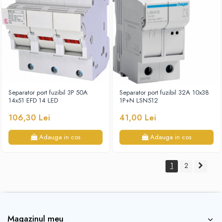
Separator port fuzibil 3P 50A
Separator port fuzibil 32A 10x38
14x51 EFD 14 LED
1P+N LSN512
106,30 Lei
41,00 Lei
Adauga in cos
Adauga in cos
1
2
Magazinul meu