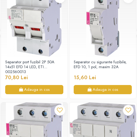
Separator port fuzibil 2P 50A
Separator cu sigurante fuzibile,
14x51 EFD 14 LED, ETI
EFD 10, 1 pol, maxim 32A
002560013
70,80 Lei
15,60 Lei
Adauga in cos
Adauga in cos