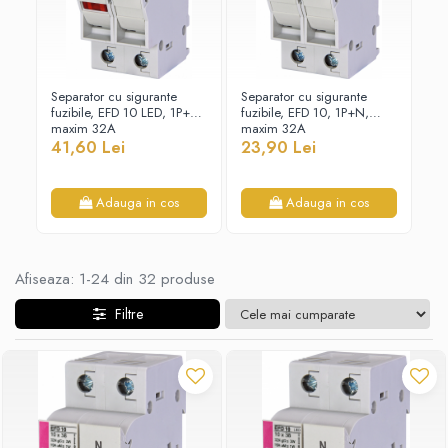
Paneluri LED
Corpuri de iluminat decorativ
interior/exterior
Separator cu sigurante
Separator cu sigurante
Se
Exterior
fuzibile, EFD 10 LED, 1P+N,
fuzibile, EFD 10, 1P+N,
fuz
Accesorii pentru iluminat
maxim 32A
maxim 32A
ma
41,60 Lei
23,90 Lei
49
Dulii
Senzori de miscare, crepusculari si
ceasuri programabile
Adauga in cos
Adauga in cos
Afiseaza:
1-
24
din
32
produse
Filtre