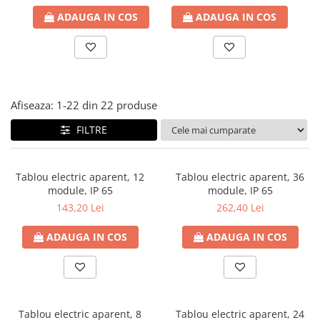
Paneluri LED
ADAUGA IN COS
ADAUGA IN COS
Corpuri de iluminat decorativ
interior/exterior
Exterior
Accesorii pentru iluminat
Afiseaza:
1-
22
din
22
produse
Dulii
FILTRE
Senzori de miscare, crepusculari si
ceasuri programabile
Tablou electric aparent, 12
Tablou electric aparent, 36
module, IP 65
module, IP 65
143,20 Lei
262,40 Lei
ADAUGA IN COS
ADAUGA IN COS
Tablou electric aparent, 8
Tablou electric aparent, 24