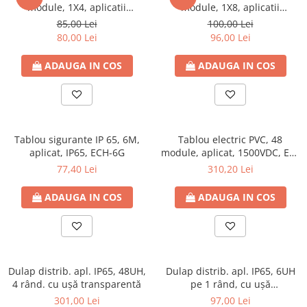
module, 1X4, aplicatii
module, 1X8, aplicatii
fotovoltaice, IP65
fotovoltaice, IP65
85,00 Lei
100,00 Lei
80,00 Lei
96,00 Lei
ADAUGA IN COS
ADAUGA IN COS
Tablou sigurante IP 65, 6M,
Tablou electric PVC, 48
aplicat, IP65, ECH-6G
module, aplicat, 1500VDC, ETI,
IP65, aplicatii fotovoltaice
77,40 Lei
310,20 Lei
ADAUGA IN COS
ADAUGA IN COS
Dulap distrib. apl. IP65, 48UH,
Dulap distrib. apl. IP65, 6UH
4 rând. cu uşă transparentă
pe 1 rând, cu uşă
transparentă
301,00 Lei
97,00 Lei