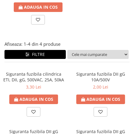
Paneluri LED
ADAUGA IN COS
Corpuri de iluminat decorativ
interior/exterior
Exterior
Accesorii pentru iluminat
Afiseaza:
1-
4
din
4
produse
Dulii
FILTRE
Senzori de miscare, crepusculari si
ceasuri programabile
Siguranta fuzibila cilindrica
Siguranta fuzibila DII gG
ETI, DII, gG, 500VAC, 25A, 50kA
10A/500V
3,30 Lei
2,00 Lei
ADAUGA IN COS
ADAUGA IN COS
Siguranta fuzibila DII gG
Siguranta fuzibila DII gG