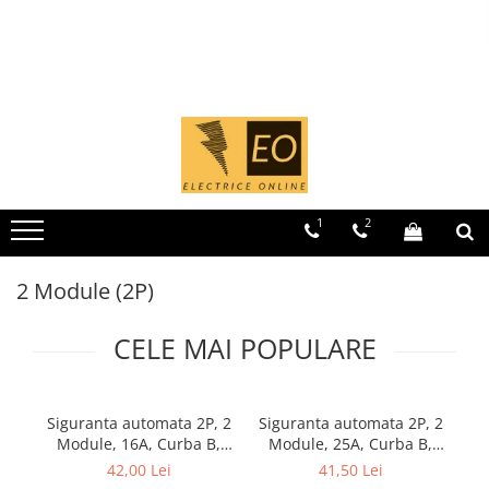
Toate Produsele
MCB - Sigurante automate
Iluminat
1 Modul (1P)
Curba B
Curba C
1
2
1 Modul (1P+N)
Curba B
2 Module (2P)
Curba C
2 Module (1P+N)
CELE MAI POPULARE
2 Module (2P)
3 Module (3P)
Siguranta automata 2P, 2
Siguranta automata 2P, 2
Si
4 Module (3P+N)
Module, 16A, Curba B,
Module, 25A, Curba B,
M
RCCB - Intrerupatoare de curent
6kA
6kA
42,00 Lei
41,50 Lei
rezidual