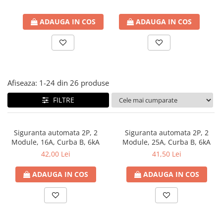
RCCB - 100mA - tip A
ADAUGA IN COS
ADAUGA IN COS
RCCB - 30mA - tip A
RCBO - Intrerupatoare cu protectie
diferentiala si la supracurent
RCBO - 10mA - tip A
RCBO - 30mA - tip A
Afiseaza:
1-
24
din
26
produse
Curba B
FILTRE
Curba C
RCBO - 30mA - tip A - Trifazat
Siguranta automata 2P, 2
Siguranta automata 2P, 2
Iluminat
Module, 16A, Curba B, 6kA
Module, 25A, Curba B, 6kA
Surse de iluminat
42,00 Lei
41,50 Lei
Banda LED si transformatoare
ADAUGA IN COS
ADAUGA IN COS
Becuri incandescente si halogn
Becuri si tuburi LED
Corpuri de iluminat
Aplice perete