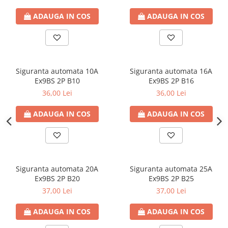
defectului de arc electric
Cabluri electrice
ADAUGA IN COS
ADAUGA IN COS
NYM-J
NYY-J
Cleme si accesorii
Siguranta automata 10A
Siguranta automata 16A
Accesorii tablou
Ex9BS 2P B10
Ex9BS 2P B16
Blocuri de distributie
36,00 Lei
36,00 Lei
Busbar
ADAUGA IN COS
ADAUGA IN COS
Cleme cu conexiune rapida
Cleme derivatie
Cleme terminale
Cleme Wago
Siguranta automata 20A
Siguranta automata 25A
Ex9BS 2P B20
Ex9BS 2P B25
Dispozitive stingere incendii
37,00 Lei
37,00 Lei
tablouri
Pini terminali
ADAUGA IN COS
ADAUGA IN COS
Compensarea puterii reactive