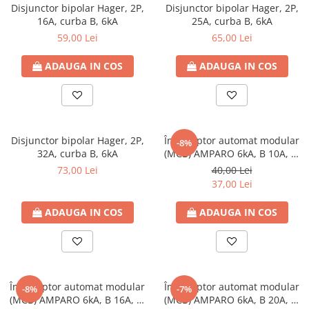
Separatoare sigurante fuzibile
Disjunctor bipolar Hager, 2P,
Disjunctor bipolar Hager, 2P,
16A, curba B, 6kA
25A, curba B, 6kA
Sigurante fuzibile
59,00 Lei
65,00 Lei
Sigurante fuzibile tip C,
dimensiune 10x38
ADAUGA IN COS
ADAUGA IN COS
Sigurante fuzibile tip C,
dimensiune 14x51
Sigurante fuzibile tip D II
Sigurante fuzibile tip D III
Disjunctor bipolar Hager, 2P,
Întreruptor automat modular
Sigurante radio 5x20
-8%
32A, curba B, 6kA
(MCB) AMPARO 6kA, B 10A, 2-
SV comutator modular de sarcină
poli
73,00 Lei
40,00 Lei
SPD - Descarcator - Protectie
37,00 Lei
supratensiuni
ADAUGA IN COS
ADAUGA IN COS
T12
T2
Statie incarcare AUTO
Tablouri electrice
Întreruptor automat modular
Întreruptor automat modular
-8%
-7%
Tablouri electrice IP40
(MCB) AMPARO 6kA, B 16A, 2-
(MCB) AMPARO 6kA, B 20A, 2-