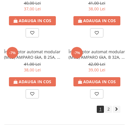
poli
poli
Tablouri electrice - PT
40,00 Lei
41,00 Lei
37,00 Lei
38,00 Lei
Tablouri electrice - ST
Tablouri Combo (Curenti tari +
ADAUGA IN COS
ADAUGA IN COS
media)
Tablouri electrice aparente - usa
metal
Tablouri electrice incastrate - usa
Întreruptor automat modular
Întreruptor automat modular
alba metal
-7%
-7%
(MCB) AMPARO 6kA, B 25A, 2-
(MCB) AMPARO 6kA, B 32A, 2-
Tablouri electrice IP65
poli
poli
41,00 Lei
42,00 Lei
38,00 Lei
39,00 Lei
Tablouri Multimedia
ADAUGA IN COS
ADAUGA IN COS
1
2