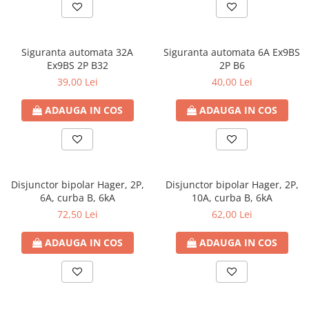
Contoare de energie
Doze si aparataj modular
Protectia Sistemelor Fotovoltaicelor
Siguranta automata 32A
Siguranta automata 6A Ex9BS
Ex9BS 2P B32
2P B6
Separatoare si fuzibile de curent
continuu
39,00 Lei
40,00 Lei
Cablu solar
ADAUGA IN COS
ADAUGA IN COS
Descarcatoare de curent continuu
Tablouri echipate PV
Relee si contactoare modulare
Disjunctor bipolar Hager, 2P,
Disjunctor bipolar Hager, 2P,
Contactoare modulare
6A, curba B, 6kA
10A, curba B, 6kA
DigiTop
72,50 Lei
62,00 Lei
Relee de timp
ADAUGA IN COS
ADAUGA IN COS
Relee monitorizare
Separatoare si sigurante fuzibile
Separatoare de sarcina