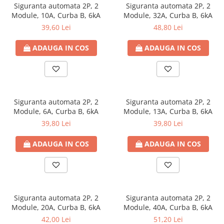
Siguranta automata 2P, 2
Siguranta automata 2P, 2
Plafoniere
Module, 10A, Curba B, 6kA
Module, 32A, Curba B, 6kA
Proiectoare
39,60 Lei
48,80 Lei
Spoturi tavan
ADAUGA IN COS
ADAUGA IN COS
Surse de iluminat tehnic si
accesorii
Corpuri liniare
Iluminat de siguranta
Iluminat pe sina magnetica
Siguranta automata 2P, 2
Siguranta automata 2P, 2
Module, 6A, Curba B, 6kA
Module, 13A, Curba B, 6kA
Paneluri LED
39,80 Lei
39,80 Lei
Corpuri de iluminat decorativ
interior/exterior
ADAUGA IN COS
ADAUGA IN COS
Exterior
Accesorii pentru iluminat
Dulii
Senzori de miscare, crepusculari si
Siguranta automata 2P, 2
Siguranta automata 2P, 2
ceasuri programabile
Module, 20A, Curba B, 6kA
Module, 40A, Curba B, 6kA
AFDD – Dispozitive de detectare a
42,00 Lei
51,20 Lei