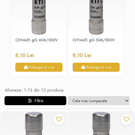
Paneluri LED
Corpuri de iluminat decorativ
interior/exterior
Exterior
Accesorii pentru iluminat
CH14x51 gG 40A/500V
CH14x51 gG 50A/500V
CH
Dulii
8,10 Lei
8,10 Lei
7,
Senzori de miscare, crepusculari si
ceasuri programabile
Adauga in cos
Adauga in cos
Afiseaza:
1-
13
din
13
produse
Filtre