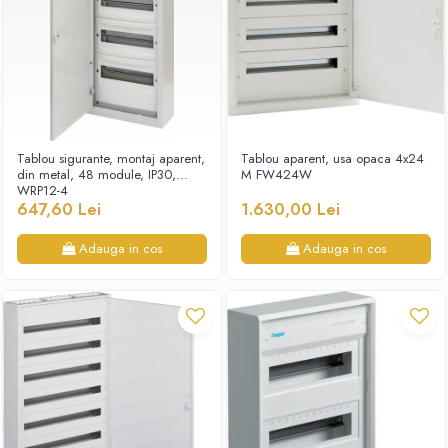
Tablou sigurante, montaj aparent,
Tablou aparent, usa opaca 4x24
din metal, 48 module, IP30,
M FW424W
WRP12-4
647,60 Lei
1.630,00 Lei
Adauga in cos
Adauga in cos