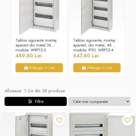
Paneluri LED
Corpuri de iluminat decorativ
interior/exterior
Exterior
Accesorii pentru iluminat
Tablou sigurante montaj
Tablou sigurante, montaj
Ta
aparent din metal 36
aparent, din metal, 48
6x
Dulii
module, WRP12-3,
module, IP30, WRP12-4
489,60 Lei
647,60 Lei
1.
Senzori de miscare, crepusculari si
ceasuri programabile
Adauga in cos
Adauga in cos
Afiseaza:
1-
24
din
28
produse
Filtre