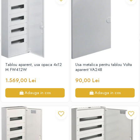
Tablou aparent, usa opaca 4x12
Usa metalica pentru tablou Volta
M FW412W
aparent VA24B
1.569,00 Lei
90,00 Lei
Adauga in cos
Adauga in cos