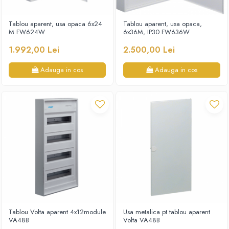
Tablou aparent, usa opaca 6x24
Tablou aparent, usa opaca,
M FW624W
6x36M, IP30 FW636W
1.992,00 Lei
2.500,00 Lei
Adauga in cos
Adauga in cos
Tablou Volta aparent 4x12module
Usa metalica pt tablou aparent
VA48B
Volta VA48B