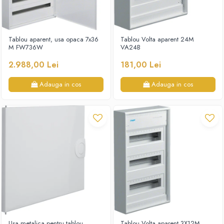
Tablou aparent, usa opaca 7x36
Tablou Volta aparent 24M
M FW736W
VA24B
2.988,00 Lei
181,00 Lei
Adauga in cos
Adauga in cos
Usa metalica pentru tablou
Tablou Volta aparent 3X12M