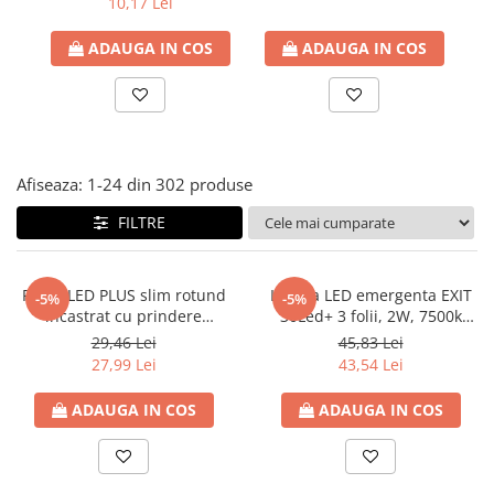
10,17 Lei
Eurolamp
capat,
Paneluri LED
ADAUGA IN COS
ADAUGA IN COS
Corpuri de iluminat decorativ
interior/exterior
Exterior
Accesorii pentru iluminat
Dulii
Afiseaza:
1-
24
din
302
produse
Senzori de miscare, crepusculari si
FILTRE
ceasuri programabile
Panel LED PLUS slim rotund
Lampa LED emergenta EXIT
-5%
-5%
incastrat cu prindere
30Led+ 3 folii, 2W, 7500k
reglabila, 20W, 6500K lumina
lumina rece, autonomie 3-4
29,46 Lei
45,83 Lei
rece, 2100lm, Ø50-210mm,
ore, 85-265V, 202x55x28mm,
27,99 Lei
43,54 Lei
85-265V, IP20, Eurolamp
IP20, Eurolamp
ADAUGA IN COS
ADAUGA IN COS