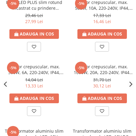
Panel LED PLUS slim rotund
Senzor crepuscular, max.
-5%
-5%
incastrat cu prindere
500W, 10A, 220-240V, IP44,
reglabila, 20W, 4000K lumina
Eurolamp
29,46 Lei
17,33 Lei
neutra, 2060lm, Ø50-210mm,
27,99 Lei
16,46 Lei
85-265V, IP20, Eurolamp
ADAUGA IN COS
ADAUGA IN COS
Senzor crepuscular, max.
Senzor crepuscular, max.
-5%
-5%
300W, 6A, 220-240V, IP44,
1000W, 20A, 220-240V, IP44,
Eurolamp
Eurolamp
14,04 Lei
31,70 Lei
13,33 Lei
30,12 Lei
ADAUGA IN COS
ADAUGA IN COS
Transformator aluminiu slim
Transformator aluminiu slim
-5%