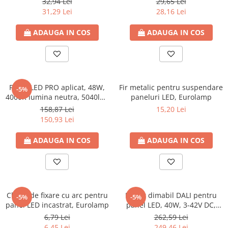
32,94 Lei
29,65 Lei
IP44, Eurolamp
Eurolamp
31,29 Lei
28,16 Lei
ADAUGA IN COS
ADAUGA IN COS
Panel LED PRO aplicat, 48W,
Fir metalic pentru suspendare
-5%
4000K lumina neutra, 5040lm,
paneluri LED, Eurolamp
600x600, 220-240V, IP40,
158,87 Lei
15,20 Lei
Eurolamp
150,93 Lei
ADAUGA IN COS
ADAUGA IN COS
Cleme de fixare cu arc pentru
Driver dimabil DALI pentru
-5%
-5%
panel LED incastrat, Eurolamp
panel LED, 40W, 3-42V DC,
Eurolamp
6,79 Lei
262,59 Lei
6,45 Lei
249,46 Lei