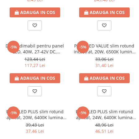
ADAUGA IN COS
ADAUGA IN COS
Driver dimabil pentru panel
Panel LED VALUE slim rotund
-5%
-5%
LED, 40W, 27-42V DC,
incastrat, 20W, 6500K lumina
Eurolamp
rece, 1800lm, Ø225, 85-265V,
123,44 Lei
33,06 Lei
IP20, Eurolamp
117,27 Lei
31,40 Lei
ADAUGA IN COS
ADAUGA IN COS
Panel LED PLUS slim rotund
Panel LED PLUS slim rotund
-5%
-5%
aplicat, 20W, 6400K lumina
aplicat, 24W, 6400K lumina
rece, 1800lm, Ø225, 85-265V,
rece, 2160lm, Ø225, 85-265V,
39,43 Lei
48,96 Lei
IP44, Eurolamp
IP44, Eurolamp
37,46 Lei
46,51 Lei