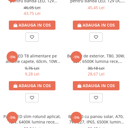
pentru banda LED, 12V
pentru banda LED, 12V DC,
DC,100W, IP20, 188x46x36,
120W, IP20, 188x46x36, 200-
46,05 Lei
45,45 Lei
200-240V, Eurolamp
240V, Eurolamp
43,75 Lei
ADAUGA IN COS
ADAUGA IN COS
Tub LED T8 alimentare pe
Bec LED de exterior, T80, 30W,
-5%
-5%
ambele capete, 60cm, 10W,
E27, 6500K lumina rece,
G13, 6500K lumina rece,
3000lm, 110-277V, Eurolamp
9,76 Lei
30,18 Lei
1050lm, 175-265V, Eurolamp
9,28 Lei
28,67 Lei
ADAUGA IN COS
ADAUGA IN COS
Panel LED slim rotund aplicat,
Bec LED cu panou solar, A70,
-5%
-5%
12W, 6400K lumina rece,
7W, E27, IP65, 6500K lumina
1080lm, Φ170mm, 85-265V,
rece, 630lm, 85-265V,