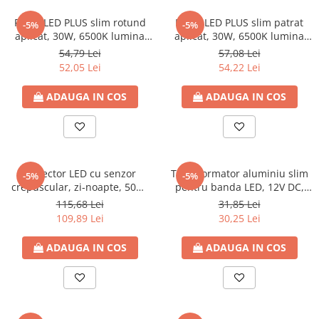
Panel LED PLUS slim rotund
Panel LED PLUS slim patrat
-5%
-5%
aplicat, 30W, 6500K lumina
aplicat, 30W, 6500K lumina
rece, 2700lm, Φ300mm, 85-
rece, 2700lm, 300x300, 85-
54,79 Lei
57,08 Lei
265V, IP44, Eurolamp
265V, IP44, Eurolamp
52,05 Lei
54,22 Lei
ADAUGA IN COS
ADAUGA IN COS
Proiector LED cu senzor
Transformator aluminiu slim
-5%
-5%
crepuscular, zi-noapte, 50W,
pentru banda LED, 12V DC,
6500K lumina rece, 4200lm,
60W, IP20, 160x40x33, 200-
115,68 Lei
31,85 Lei
220-240V, IP65 Eurolamp
240V, Eurolamp
109,89 Lei
30,25 Lei
ADAUGA IN COS
ADAUGA IN COS