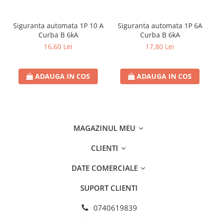
Separatoare sigurante fuzibile
Sigurante fuzibile
Siguranta automata 1P 10 A
Siguranta automata 1P 6A
Sigurante fuzibile tip C,
Curba B 6kA
Curba B 6kA
dimensiune 10x38
16,60 Lei
17,80 Lei
Sigurante fuzibile tip C,
dimensiune 14x51
Sigurante fuzibile tip D II
ADAUGA IN COS
ADAUGA IN COS
Sigurante fuzibile tip D III
Sigurante radio 5x20
SV comutator modular de sarcină
MAGAZINUL MEU
SPD - Descarcator - Protectie
supratensiuni
CLIENTI
T12
T2
DATE COMERCIALE
Statie incarcare AUTO
SUPORT CLIENTI
Tablouri electrice
Tablouri electrice IP40
0740619839