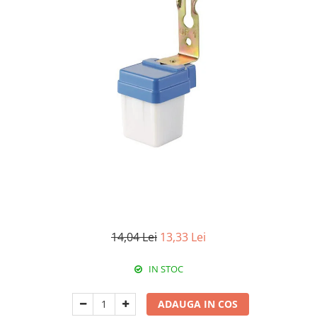
RCCB - 100mA - tip A
RCCB - 30mA - tip A
RCBO - Intrerupatoare cu protectie
diferentiala si la supracurent
RCBO - 10mA - tip A
RCBO - 30mA - tip A
Curba B
Curba C
RCBO - 30mA - tip A - Trifazat
Iluminat
Surse de iluminat
Banda LED si transformatoare
14,04 Lei
13,33 Lei
Becuri incandescente si halogn
IN STOC
Becuri si tuburi LED
Corpuri de iluminat
ADAUGA IN COS
Aplice perete