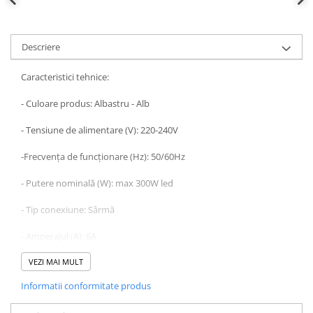
defectului de arc electric
Cabluri electrice
NYM-J
Descriere
NYY-J
Caracteristici tehnice:
Cleme si accesorii
Accesorii tablou
- Culoare produs: Albastru - Alb
Blocuri de distributie
- Tensiune de alimentare (V): 220-240V
Busbar
-Frecvența de funcționare (Hz): 50/60Hz
Cleme cu conexiune rapida
- Putere nominală (W): max 300W led
Cleme derivatie
Cleme terminale
- Tip conexiune: Sârmă
Cleme Wago
- Amperajul (A): 6A
Dispozitive stingere incendii
- Protecție la intrare (IP): IP44
VEZI MAI MULT
tablouri
Informatii conformitate produs
Pini terminali
- Lungime: 44,1 mm
Compensarea puterii reactive