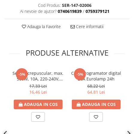
Cod Produs:
SER-147-02006
Plafoniere
Ai nevoie de ajutor?
0740619839
/
0759379121
Proiectoare
Spoturi tavan
Adauga la Favorite
Cere informatii
Surse de iluminat tehnic si
accesorii
Corpuri liniare
PRODUSE ALTERNATIVE
Iluminat de siguranta
Iluminat pe sina magnetica
Paneluri LED
Senzor crepuscular, max.
Ceas programator digital
-5%
-5%
Corpuri de iluminat decorativ
500W, 10A, 220-240V,
20A Eurolamp 24h
interior/exterior
IP44, Eurolamp
p
17,33 Lei
68,22 Lei
22
Exterior
16,46 Lei
64,81 Lei
Accesorii pentru iluminat
ADAUGA IN COS
ADAUGA IN COS
Dulii
Senzori de miscare, crepusculari si
ceasuri programabile
AFDD – Dispozitive de detectare a