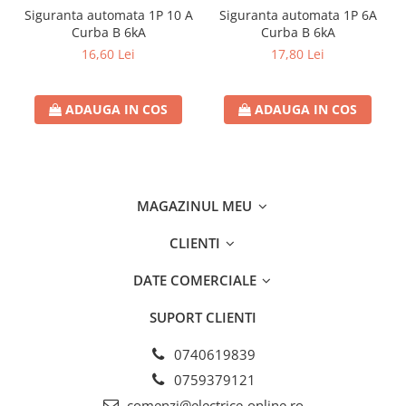
Separatoare sigurante fuzibile
Siguranta automata 1P 10 A
Siguranta automata 1P 6A
Sigurante fuzibile
Curba B 6kA
Curba B 6kA
16,60 Lei
17,80 Lei
Sigurante fuzibile tip C,
dimensiune 10x38
Sigurante fuzibile tip C,
ADAUGA IN COS
ADAUGA IN COS
dimensiune 14x51
Sigurante fuzibile tip D II
Sigurante fuzibile tip D III
Sigurante radio 5x20
MAGAZINUL MEU
SV comutator modular de sarcină
SPD - Descarcator - Protectie
CLIENTI
supratensiuni
DATE COMERCIALE
T12
T2
SUPORT CLIENTI
Statie incarcare AUTO
0740619839
Tablouri electrice
0759379121
Tablouri electrice IP40
comenzi@electrice-online.ro