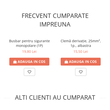
Contoare de energie
Doze si aparataj modular
FRECVENT CUMPARATE
Protectia Sistemelor Fotovoltaicelor
IMPREUNA
Separatoare si fuzibile de curent
continuu
Cablu solar
Busbar pentru sigurante
Clemă derivaţie, 25mm²,
Descarcatoare de curent continuu
monopolare (1P)
1p., albastra
19,80 Lei
15,50 Lei
Tablouri echipate PV
Relee si contactoare modulare
ADAUGA IN COS
ADAUGA IN COS
Contactoare modulare
DigiTop
Relee de timp
Relee monitorizare
ALTI CLIENTI AU CUMPARAT
Separatoare si sigurante fuzibile
Separatoare de sarcina