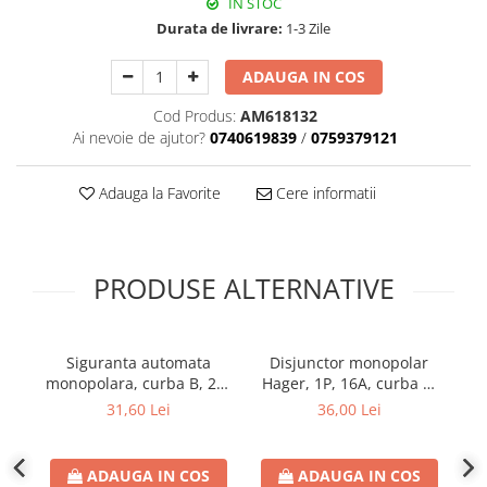
IN STOC
Plafoniere
Durata de livrare:
1-3 Zile
Proiectoare
Spoturi tavan
ADAUGA IN COS
Surse de iluminat tehnic si
Cod Produs:
AM618132
accesorii
Ai nevoie de ajutor?
0740619839
/
0759379121
Corpuri liniare
Iluminat de siguranta
Adauga la Favorite
Cere informatii
Iluminat pe sina magnetica
Paneluri LED
Corpuri de iluminat decorativ
PRODUSE ALTERNATIVE
interior/exterior
Exterior
Accesorii pentru iluminat
Siguranta automata
Disjunctor monopolar
monopolara, curba B, 2A,
Hager, 1P, 16A, curba B,
mo
Dulii
6 Ka
6kA,
31,60 Lei
36,00 Lei
Senzori de miscare, crepusculari si
ceasuri programabile
AFDD – Dispozitive de detectare a
ADAUGA IN COS
ADAUGA IN COS