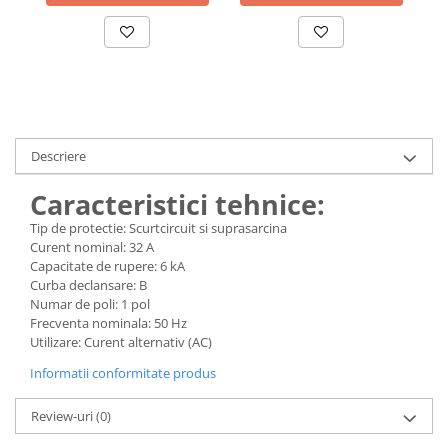
defectului de arc electric
Cabluri electrice
NYM-J
NYY-J
Cleme si accesorii
Accesorii tablou
Descriere
Blocuri de distributie
Caracteristici tehnice:
Busbar
Tip de protectie: Scurtcircuit si suprasarcina
Cleme cu conexiune rapida
Curent nominal: 32 A
Capacitate de rupere: 6 kA
Cleme derivatie
Curba declansare: B
Cleme terminale
Numar de poli: 1 pol
Frecventa nominala: 50 Hz
Cleme Wago
Utilizare: Curent alternativ (AC)
Dispozitive stingere incendii
Informatii conformitate produs
tablouri
Pini terminali
Review-uri
(0)
Compensarea puterii reactive