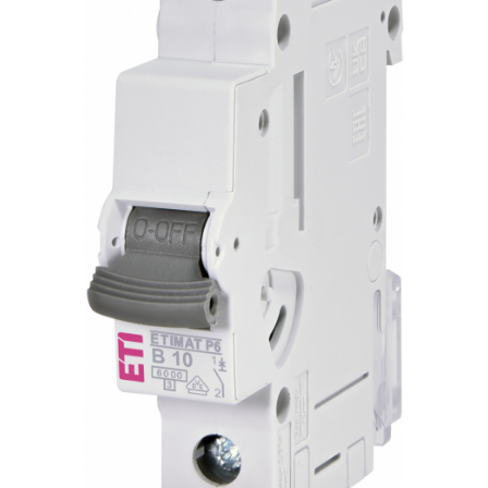
RCCB - 100mA - tip A
RCCB - 30mA - tip A
RCBO - Intrerupatoare cu protectie
diferentiala si la supracurent
RCBO - 10mA - tip A
RCBO - 30mA - tip A
Curba B
Curba C
RCBO - 30mA - tip A - Trifazat
Iluminat
Surse de iluminat
Banda LED si transformatoare
Becuri incandescente si halogn
Becuri si tuburi LED
Corpuri de iluminat
Aplice perete