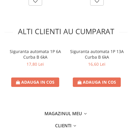
Separatoare sigurante fuzibile
Sigurante fuzibile
Sigurante fuzibile tip C,
dimensiune 10x38
ALTI CLIENTI AU CUMPARAT
Sigurante fuzibile tip C,
dimensiune 14x51
Sigurante fuzibile tip D II
Siguranta automata 1P 6A
Siguranta automata 1P 13A
Sigurante fuzibile tip D III
Curba B 6kA
Curba B 6kA
Sigurante radio 5x20
17,80 Lei
16,60 Lei
SV comutator modular de sarcină
SPD - Descarcator - Protectie
ADAUGA IN COS
ADAUGA IN COS
supratensiuni
T12
T2
Statie incarcare AUTO
MAGAZINUL MEU
Tablouri electrice
Tablouri electrice IP40
CLIENTI