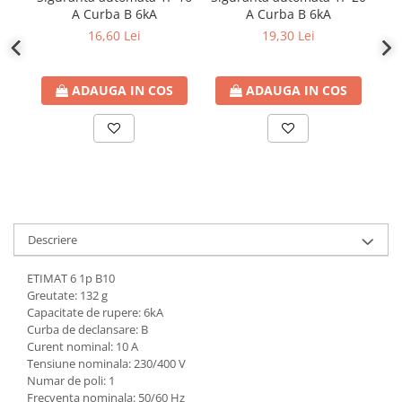
defectului de arc electric
A Curba B 6kA
A Curba B 6kA
Cabluri electrice
16,60 Lei
19,30 Lei
NYM-J
NYY-J
ADAUGA IN COS
ADAUGA IN COS
Cleme si accesorii
Accesorii tablou
Blocuri de distributie
Busbar
Cleme cu conexiune rapida
Cleme derivatie
Descriere
Cleme terminale
ETIMAT 6 1p B10
Cleme Wago
Greutate: 132 g
Capacitate de rupere: 6kA
Dispozitive stingere incendii
Curba de declansare: B
tablouri
Curent nominal: 10 A
Tensiune nominala: 230/400 V
Pini terminali
Numar de poli: 1
Compensarea puterii reactive
Frecventa nominala: 50/60 Hz