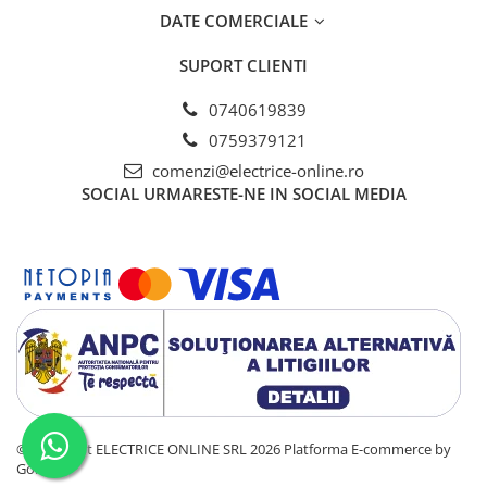
Tablouri electrice - PT
DATE COMERCIALE
Tablouri electrice - ST
Tablouri Combo (Curenti tari +
SUPORT CLIENTI
media)
0740619839
Tablouri electrice aparente - usa
0759379121
metal
comenzi@electrice-online.ro
Tablouri electrice incastrate - usa
SOCIAL
URMARESTE-NE IN SOCIAL MEDIA
alba metal
Tablouri electrice IP65
Tablouri Multimedia
©Copyright ELECTRICE ONLINE SRL 2026
Platforma E-commerce by
Gomag