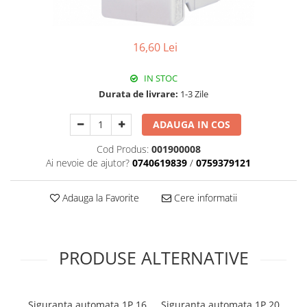
Plafoniere
Proiectoare
16,60 Lei
Spoturi tavan
Surse de iluminat tehnic si
IN STOC
accesorii
Durata de livrare:
1-3 Zile
Corpuri liniare
Iluminat de siguranta
ADAUGA IN COS
Iluminat pe sina magnetica
Cod Produs:
001900008
Paneluri LED
Ai nevoie de ajutor?
0740619839
/
0759379121
Corpuri de iluminat decorativ
interior/exterior
Adauga la Favorite
Cere informatii
Exterior
Accesorii pentru iluminat
Dulii
PRODUSE ALTERNATIVE
Senzori de miscare, crepusculari si
ceasuri programabile
AFDD – Dispozitive de detectare a
Siguranta automata 1P 16
Siguranta automata 1P 20
Si