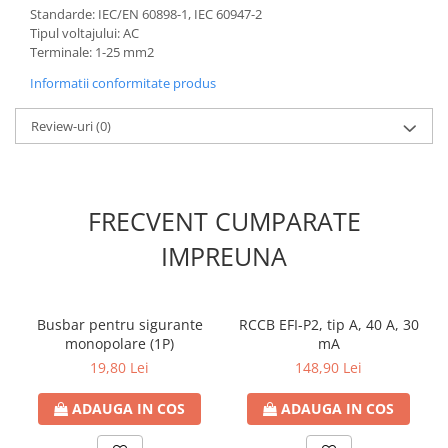
Standarde: IEC/EN 60898-1, IEC 60947-2
Contoare de energie
Tipul voltajului: AC
Doze si aparataj modular
Terminale: 1-25 mm2
Protectia Sistemelor Fotovoltaicelor
Informatii conformitate produs
Separatoare si fuzibile de curent
continuu
Review-uri
(0)
Cablu solar
Descarcatoare de curent continuu
Tablouri echipate PV
FRECVENT CUMPARATE
Relee si contactoare modulare
IMPREUNA
Contactoare modulare
DigiTop
Busbar pentru sigurante
RCCB EFI-P2, tip A, 40 A, 30
Relee de timp
monopolare (1P)
mA
Relee monitorizare
19,80 Lei
148,90 Lei
Separatoare si sigurante fuzibile
ADAUGA IN COS
ADAUGA IN COS
Separatoare de sarcina