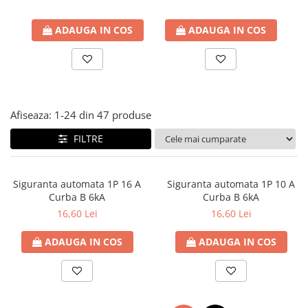
Paneluri LED
ADAUGA IN COS
ADAUGA IN COS
Corpuri de iluminat decorativ
interior/exterior
Exterior
Accesorii pentru iluminat
Dulii
Afiseaza:
1-
24
din
47
produse
Senzori de miscare, crepusculari si
FILTRE
ceasuri programabile
Siguranta automata 1P 16 A
Siguranta automata 1P 10 A
Curba B 6kA
Curba B 6kA
16,60 Lei
16,60 Lei
ADAUGA IN COS
ADAUGA IN COS