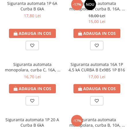
Siguranta automata 1P 6A
Siguranta automata
-17%
NOU
Curba B 6kA
monopolara, curba B, 16A, 6
kA
17,80 Lei
18,00 Lei
15,00 Lei
ADAUGA IN COS
ADAUGA IN COS
Siguranta automata
Siguranta automata 16A 1P
monopolara, curba C, 16A, 6
4,5 kA CURBA B Ex9BS 1P B16
kA,
16,70 Lei
17,00 Lei
ADAUGA IN COS
ADAUGA IN COS
Siguranta automata 1P 20 A
Siguranta automata
-17%
Curba B 6kA
monopolara, curba B, 10A, 6