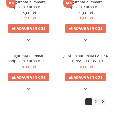
Siguranta automata
Siguranta automata
-8%
-14%
monopolara, curba B, 20A, 6
monopolara, curba B, 25A, 6
kA
kA
19,00 Lei
21,00 Lei
17,50 Lei
18,00 Lei
ADAUGA IN COS
ADAUGA IN COS
Siguranta automata
Siguranta automata 6A 1P 4,5
monopolara, curba B, 32A, 6
kA CURBA B Ex9BS 1P B6
kA, Schrack
20,00 Lei
18,00 Lei
ADAUGA IN COS
ADAUGA IN COS
1
2