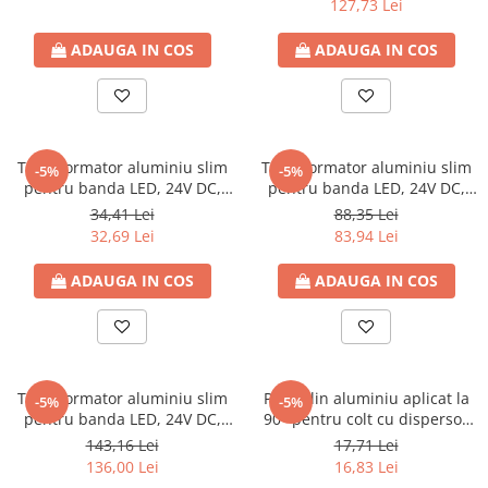
127,73 Lei
Contoare de energie
ADAUGA IN COS
ADAUGA IN COS
Doze si aparataj modular
Protectia Sistemelor Fotovoltaicelor
Separatoare si fuzibile de curent
continuu
Cablu solar
Transformator aluminiu slim
Transformator aluminiu slim
-5%
-5%
pentru banda LED, 24V DC,
pentru banda LED, 24V DC,
Descarcatoare de curent continuu
60W, IP20, 160x40x33, 200-
250W, IP20, 224x71x40, 200-
34,41 Lei
88,35 Lei
240V, Eurolamp
240V, Eurolamp
Tablouri echipate PV
32,69 Lei
83,94 Lei
Relee si contactoare modulare
ADAUGA IN COS
ADAUGA IN COS
Contactoare modulare
DigiTop
Relee de timp
Relee monitorizare
Transformator aluminiu slim
Profil din aluminiu aplicat la
-5%
-5%
pentru banda LED, 24V DC,
90° pentru colt cu dispersor
Separatoare si sigurante fuzibile
400W, IP20, 223x68x43, 200-
mat pentru banda LED, L-2M,
143,16 Lei
17,71 Lei
Separatoare de sarcina
240V, Eurolamp
16x16mm, Eurolamp
136,00 Lei
16,83 Lei