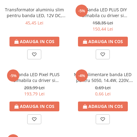
Plafoniere
Transformator aluminiu slim
Kit Banda LED PLUS DIY
-5%
Proiectoare
pentru banda LED, 12V DC,
dimabila cu driver si
120W, IP20, 188x46x36, 200-
controller Wi-fi + muzica,12V,
Spoturi tavan
45,45 Lei
158,35 Lei
240V, Eurolamp
24W, RGB, SMD5050, IP20,
150,44 Lei
Surse de iluminat tehnic si
Eurolamp (set 2 buc, 2x5M)
accesorii
ADAUGA IN COS
ADAUGA IN COS
Corpuri liniare
Iluminat de siguranta
Iluminat pe sina magnetica
Paneluri LED
Kit Banda LED Pixel PLUS
Mufa alimentare banda LED
-5%
-4%
Corpuri de iluminat decorativ
dimabila cu driver si
pentru 5050, 14.4W, 220V,
interior/exterior
controller Wi-fi cu muzica,
Eurolamp
203,99 Lei
0,69 Lei
12V, 18W, RGB, SMD 5050
Exterior
193,79 Lei
0,66 Lei
30LED/ml, IP20, Eurolamp
Accesorii pentru iluminat
(5M)
ADAUGA IN COS
ADAUGA IN COS
Dulii
Senzori de miscare, crepusculari si
ceasuri programabile
AFDD – Dispozitive de detectare a