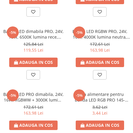
Tablouri electrice - PT
Tablouri electrice - ST
Tablouri Combo (Curenti tari +
media)
Banda LED dimabila PRO, 24V,
Banda LED RGBW PRO, 24V,
-5%
-5%
Tablouri electrice aparente - usa
10W, 6500K lumina rece,
16W, 4000K lumina neutra,
metal
1050lm 105lm/W, SMD 2835
IP20, Eurolamp rola 5m
125,84 Lei
172,61 Lei
Tablouri electrice incastrate - usa
60LED/ml, IP68, Eurolamp
119,55 Lei
163,98 Lei
alba metal
(rola 5m)
ADAUGA IN COS
ADAUGA IN COS
Tablouri electrice IP65
Tablouri Multimedia
Banda LED PRO dimabila, 24V,
Mufa alimentare pentru
-5%
-5%
16W, RGBWW + 3000K lumina
banda LED RGB PRO 145-
calda, 502lm, SMD5050, IP20,
70143 si 145-70173, 10mm
172,61 Lei
3,62 Lei
Eurolamp (5M)
latime, Eurolamp
163,98 Lei
3,44 Lei
ADAUGA IN COS
ADAUGA IN COS