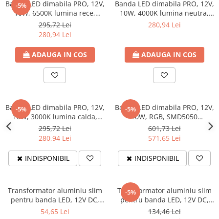
defectului de arc electric
Banda LED dimabila PRO, 12V,
Banda LED dimabila PRO, 12V,
-5%
10W, 6500K lumina rece,
10W, 4000K lumina neutra,
Cabluri electrice
1050lm, SMD2835 60LED/ml,
1030lm, SMD2835 60LED/ml,
295,72 Lei
280,94 Lei
NYM-J
IP20, Eurolamp (rola 30m)
IP20, Eurolamp (rola 30m)
280,94 Lei
NYY-J
ADAUGA IN COS
ADAUGA IN COS
Cleme si accesorii
Accesorii tablou
Blocuri de distributie
Busbar
Banda LED dimabila PRO, 12V,
Banda LED dimabila PRO, 12V,
-5%
-5%
Cleme cu conexiune rapida
10W, 3000K lumina calda,
10W, RGB, SMD5050
1000lm, SMD2835 60LED/ml,
60LED/ml, IP20, Eurolamp
295,72 Lei
601,73 Lei
Cleme derivatie
IP20, Eurolamp (rola 30m)
(rola 30m)
280,94 Lei
571,65 Lei
Cleme terminale
INDISPONIBIL
INDISPONIBIL
Cleme Wago
Dispozitive stingere incendii
tablouri
Transformator aluminiu slim
Transformator aluminiu slim
-5%
pentru banda LED, 12V DC,
pentru banda LED, 12V DC,
Pini terminali
150W, IP20, 200x58x38, 200-
350W, IP20, 223x68x43, 200-
54,65 Lei
134,46 Lei
Compensarea puterii reactive
240V, Eurolamp
240V, Eurolamp