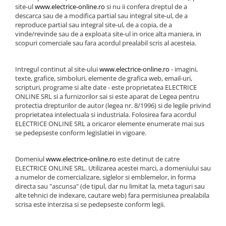
site-ul
www.electrice-online.ro
si nu ii confera dreptul de a
descarca sau de a modifica partial sau integral site-ul, de a
reproduce partial sau integral site-ul, de a copia, de a
vinde/revinde sau de a exploata site-ul in orice alta maniera, in
scopuri comerciale sau fara acordul prealabil scris al acesteia.
Intregul continut al site-ului
www.electrice-online.ro
- imagini,
texte, grafice, simboluri, elemente de grafica web, email-uri,
scripturi, programe si alte date - este proprietatea ELECTRICE
ONLINE SRL si a furnizorilor sai si este aparat de Legea pentru
protectia drepturilor de autor (legea nr. 8/1996) si de legile privind
proprietatea intelectuala si industriala. Folosirea fara acordul
ELECTRICE ONLINE SRL a oricaror elemente enumerate mai sus
se pedepseste conform legislatiei in vigoare.
Domeniul
www.electrice-online.ro
este detinut de catre
ELECTRICE ONLINE SRL. Utilizarea acestei marci, a domeniului sau
a numelor de comercializare, siglelor si emblemelor, in forma
directa sau "ascunsa" (de tipul, dar nu limitat la, meta taguri sau
alte tehnici de indexare, cautare web) fara permisiunea prealabila
scrisa este interzisa si se pedepseste conform legii.