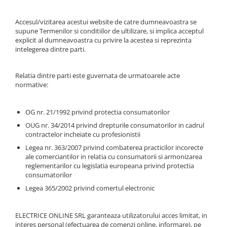
Paneluri LED
Accesul/vizitarea acestui website de catre dumneavoastra se
Corpuri de iluminat decorativ
supune Termenilor si conditiilor de ultilizare, si implica acceptul
interior/exterior
explicit al dumneavoastra cu privire la acestea si reprezinta
intelegerea dintre parti.
Exterior
Accesorii pentru iluminat
Relatia dintre parti este guvernata de urmatoarele acte
Dulii
normative:
Senzori de miscare, crepusculari si
ceasuri programabile
OG nr. 21/1992 privind protectia consumatorilor
OUG nr. 34/2014 privind drepturile consumatorilor in cadrul
contractelor incheiate cu profesionistii
Legea nr. 363/2007 privind combaterea practicilor incorecte
ale comerciantilor in relatia cu consumatorii si armonizarea
reglementarilor cu legislatia europeana privind protectia
consumatorilor
Legea 365/2002 privind comertul electronic
ELECTRICE ONLINE SRL garanteaza utilizatorului acces limitat, in
interes personal (efectuarea de comenzi online, informare), pe