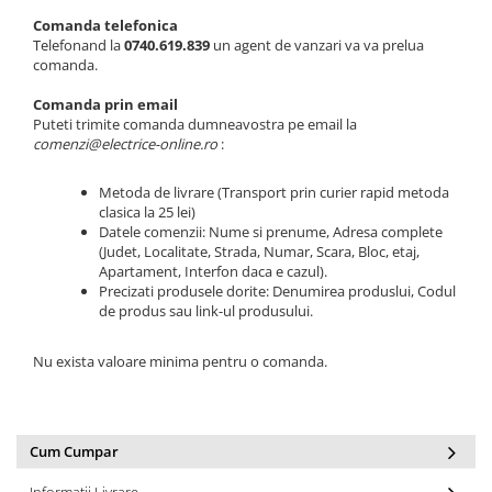
Comanda telefonica
Telefonand la
0740.619.839
un agent de vanzari va va prelua
comanda.
Comanda prin email
Puteti trimite comanda dumneavostra pe email la
comenzi@electrice-online.ro
:
Metoda de livrare (Transport prin curier rapid metoda
clasica la 25 lei)
Datele comenzii: Nume si prenume, Adresa complete
(Judet, Localitate, Strada, Numar, Scara, Bloc, etaj,
Apartament, Interfon daca e cazul).
Precizati produsele dorite: Denumirea produslui, Codul
de produs sau link-ul produsului.
Nu exista valoare minima pentru o comanda.
Cum Cumpar