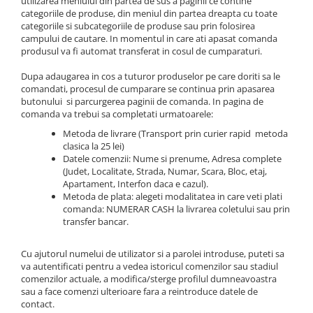
utilizarea meniului din partea de sus a paginii ce contine
categoriile de produse, din meniul din partea dreapta cu toate
Paneluri LED
categoriile si subcategoriile de produse sau prin folosirea
Corpuri de iluminat decorativ
campului de cautare. In momentul in care ati apasat comanda
interior/exterior
produsul va fi automat transferat in cosul de cumparaturi.
Exterior
Dupa adaugarea in cos a tuturor produselor pe care doriti sa le
Accesorii pentru iluminat
comandati, procesul de cumparare se continua prin apasarea
butonului si parcurgerea paginii de comanda. In pagina de
Dulii
comanda va trebui sa completati urmatoarele:
Senzori de miscare, crepusculari si
Metoda de livrare (Transport prin curier rapid metoda
ceasuri programabile
clasica la 25 lei)
Datele comenzii: Nume si prenume, Adresa complete
(Judet, Localitate, Strada, Numar, Scara, Bloc, etaj,
Apartament, Interfon daca e cazul).
Metoda de plata: alegeti modalitatea in care veti plati
comanda: NUMERAR CASH la livrarea coletului sau prin
transfer bancar.
Cu ajutorul numelui de utilizator si a parolei introduse, puteti sa
va autentificati pentru a vedea istoricul comenzilor sau stadiul
comenzilor actuale, a modifica/sterge profilul dumneavoastra
sau a face comenzi ulterioare fara a reintroduce datele de
contact.