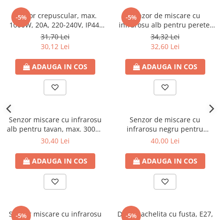
Senzor crepuscular, max.
Senzor de miscare cu
-5%
-5%
1000W, 20A, 220-240V, IP44,
infrarosu alb pentru perete,
Eurolamp
max. 400W, 4A, 220-240V,
31,70 Lei
34,32 Lei
IP44, Eurolamp
30,12 Lei
32,60 Lei
ADAUGA IN COS
ADAUGA IN COS
Senzor miscare cu infrarosu
Senzor de miscare cu
alb pentru tavan, max. 300W,
infrarosu negru pentru
5.5A, 220-240V, IP20,
perete, max. 300W, 5.5A, 220-
30,40 Lei
40,00 Lei
Eurolamp
240V, IP65, Eurolamp
ADAUGA IN COS
ADAUGA IN COS
Senzor miscare cu infrarosu
Dulie bachelita cu fusta, E27,
-5%
-5%