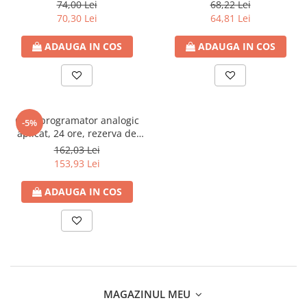
360grade, max 150W LED,
74,00 Lei
68,22 Lei
10A, max 20 metri, IP20,
70,30 Lei
64,81 Lei
Eurolamp
ADAUGA IN COS
ADAUGA IN COS
Ceas programator analogic
-5%
aplicat, 24 ore, rezerva de
timp 150 ore, 16A, 100-240V,
162,03 Lei
Eurolamp
153,93 Lei
ADAUGA IN COS
MAGAZINUL MEU