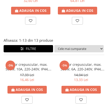
32,60 Lei
64,81 Lei
Paneluri LED
ADAUGA IN COS
ADAUGA IN COS
Corpuri de iluminat decorativ
interior/exterior
Exterior
Accesorii pentru iluminat
Dulii
Afiseaza:
1-
13
din
13
produse
Senzori de miscare, crepusculari si
FILTRE
ceasuri programabile
Senzor crepuscular, max.
Senzor crepuscular, max.
-5%
-5%
500W, 10A, 220-240V, IP44,
300W, 6A, 220-240V, IP44,
Eurolamp
Eurolamp
17,33 Lei
14,04 Lei
16,46 Lei
13,33 Lei
ADAUGA IN COS
ADAUGA IN COS