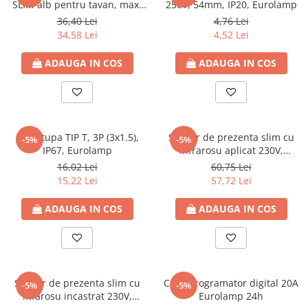
SLIM alb pentru tavan, max.
250V, 54mm, IP20, Eurolamp
1000W, 9A, 220-240V, IP20,
36,40 Lei
4,76 Lei
Eurolamp
34,58 Lei
4,52 Lei
ADAUGA IN COS
ADAUGA IN COS
Presetupa TIP T, 3P (3x1.5),
Senzor de prezenta slim cu
-5%
-5%
IP67, Eurolamp
infrarosu aplicat 230V,
360grade, max 150W LED,
16,02 Lei
60,75 Lei
10A, max 20 metri, IP20,
15,22 Lei
57,72 Lei
Eurolamp
ADAUGA IN COS
ADAUGA IN COS
Senzor de prezenta slim cu
Ceas programator digital 20A
-5%
-5%
infarosu incastrat 230V,
Eurolamp 24h