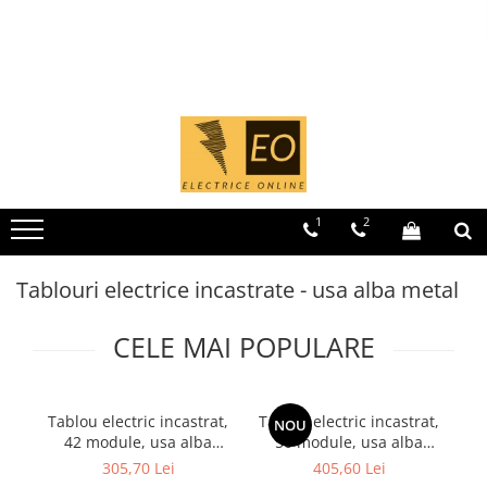
Toate Produsele
MCB - Sigurante automate
Iluminat
1 Modul (1P)
Curba B
Curba C
1
2
1 Modul (1P+N)
Curba B
Tablouri electrice incastrate - usa alba metal
Curba C
2 Module (1P+N)
CELE MAI POPULARE
2 Module (2P)
3 Module (3P)
Tablou electric incastrat,
Tablou electric incastrat,
T
NOU
4 Module (3P+N)
42 module, usa alba
56 module, usa alba
RCCB - Intrerupatoare de curent
metal, IP 40
metal, IP 40
305,70 Lei
405,60 Lei
rezidual