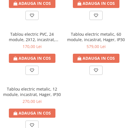
defectului de arc electric
ADAUGA IN COS
ADAUGA IN COS
Cabluri electrice
NYM-J
NYY-J
Cleme si accesorii
Tablou electric PVC, 24
Tablou electric metalic, 60
module, 2X12, incastrat,
module, incastrat, Hager, IP30
Accesorii tablou
Hager, IP40, cu usa mata
170,00 Lei
579,00 Lei
Blocuri de distributie
ADAUGA IN COS
ADAUGA IN COS
Busbar
Cleme cu conexiune rapida
Cleme derivatie
Cleme terminale
Tablou electric metalic, 12
Cleme Wago
module, incastrat, Hager, IP30
270,00 Lei
Dispozitive stingere incendii
tablouri
ADAUGA IN COS
Pini terminali
Compensarea puterii reactive