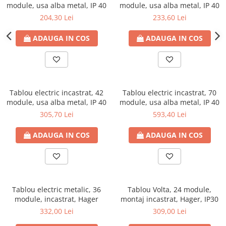
module, usa alba metal, IP 40
module, usa alba metal, IP 40
Plafoniere
204,30 Lei
233,60 Lei
Proiectoare
Spoturi tavan
ADAUGA IN COS
ADAUGA IN COS
Surse de iluminat tehnic si
accesorii
Corpuri liniare
Iluminat de siguranta
Tablou electric incastrat, 42
Tablou electric incastrat, 70
Iluminat pe sina magnetica
module, usa alba metal, IP 40
module, usa alba metal, IP 40
Paneluri LED
305,70 Lei
593,40 Lei
Corpuri de iluminat decorativ
ADAUGA IN COS
ADAUGA IN COS
interior/exterior
Exterior
Accesorii pentru iluminat
Dulii
Tablou electric metalic, 36
Tablou Volta, 24 module,
Senzori de miscare, crepusculari si
module, incastrat, Hager
montaj incastrat, Hager, IP30
ceasuri programabile
332,00 Lei
309,00 Lei
AFDD – Dispozitive de detectare a