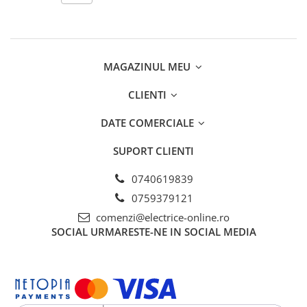
Contoare de energie
Doze si aparataj modular
Protectia Sistemelor Fotovoltaicelor
MAGAZINUL MEU
Separatoare si fuzibile de curent
continuu
CLIENTI
Cablu solar
DATE COMERCIALE
Descarcatoare de curent continuu
Tablouri echipate PV
SUPORT CLIENTI
Relee si contactoare modulare
0740619839
Contactoare modulare
0759379121
DigiTop
comenzi@electrice-online.ro
Relee de timp
SOCIAL
URMARESTE-NE IN SOCIAL MEDIA
Relee monitorizare
Separatoare si sigurante fuzibile
Separatoare de sarcina