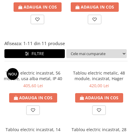
RCCB - 100mA - tip A
ADAUGA IN COS
ADAUGA IN COS
RCCB - 30mA - tip A
RCBO - Intrerupatoare cu protectie
diferentiala si la supracurent
RCBO - 10mA - tip A
Afiseaza:
1-
11
din
11
produse
RCBO - 30mA - tip A
FILTRE
Curba B
Curba C
RCBO - 30mA - tip A - Trifazat
Tablou electric incastrat, 56
Tablou electric metalic, 48
NOU
module, usa alba metal, IP 40
module, incastrat, Hager
Iluminat
405,60 Lei
420,00 Lei
Surse de iluminat
Banda LED si transformatoare
ADAUGA IN COS
ADAUGA IN COS
Becuri incandescente si halogn
Becuri si tuburi LED
Corpuri de iluminat
Tablou electric incastrat, 14
Tablou electric incastrat, 28
Aplice perete