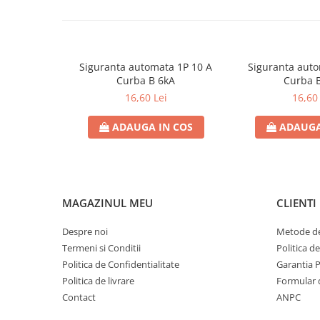
Contoare de energie
Doze si aparataj modular
Protectia Sistemelor Fotovoltaicelor
Siguranta automata 1P 10 A
Siguranta aut
Separatoare si fuzibile de curent
Curba B 6kA
Curba 
continuu
16,60 Lei
16,60 
Cablu solar
ADAUGA IN COS
ADAUGA
Descarcatoare de curent continuu
Tablouri echipate PV
Relee si contactoare modulare
Contactoare modulare
MAGAZINUL MEU
CLIENTI
DigiTop
Despre noi
Metode de
Relee de timp
Termeni si Conditii
Politica d
Relee monitorizare
Politica de Confidentialitate
Garantia 
Separatoare si sigurante fuzibile
Politica de livrare
Formular 
Contact
ANPC
Separatoare de sarcina