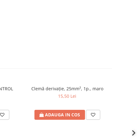
ONTROL
Clemă derivaţie, 25mm², 1p., maro
Protectie
NOU
15,50 Lei
ADAUGA IN COS
A