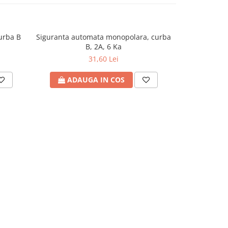
urba B
Siguranta automata monopolara, curba
Disjunctor m
B, 2A, 6 Ka
31,60 Lei
ADAUGA IN COS
ADA