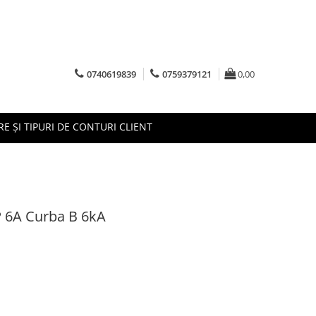
0740619839
0759379121
0,00
RE ȘI TIPURI DE CONTURI CLIENT
P 6A Curba B 6kA