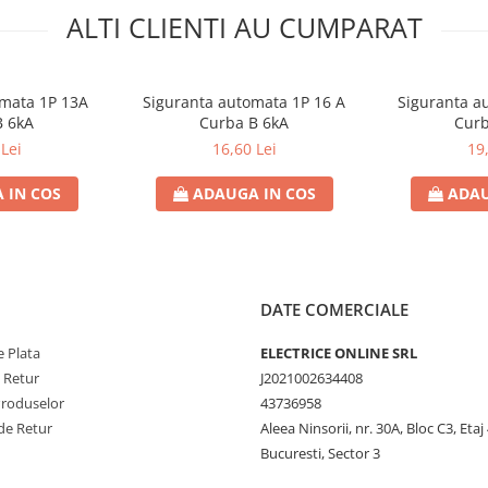
ALTI CLIENTI AU CUMPARAT
omata 1P 13A
Siguranta automata 1P 16 A
Siguranta a
B 6kA
Curba B 6kA
Curb
Lei
16,60 Lei
19
 IN COS
ADAUGA IN COS
ADAU
DATE COMERCIALE
 Plata
ELECTRICE ONLINE SRL
e Retur
J2021002634408
Produselor
43736958
de Retur
Aleea Ninsorii, nr. 30A, Bloc C3, Etaj 
Bucuresti, Sector 3