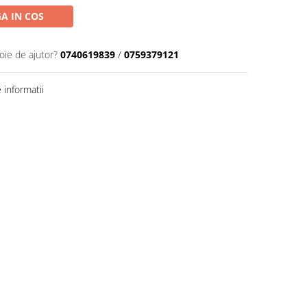
A IN COS
oie de ajutor?
0740619839
/
0759379121
informatii