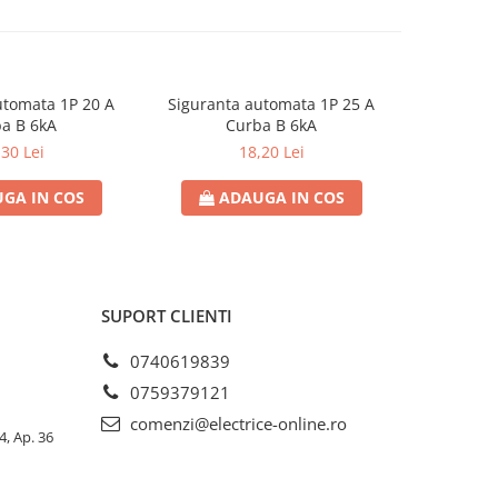
utomata 1P 20 A
Siguranta automata 1P 25 A
Sigurant
a B 6kA
Curba B 6kA
C
,30 Lei
18,20 Lei
GA IN COS
ADAUGA IN COS
AD
SUPORT CLIENTI
0740619839
0759379121
comenzi@electrice-online.ro
4, Ap. 36