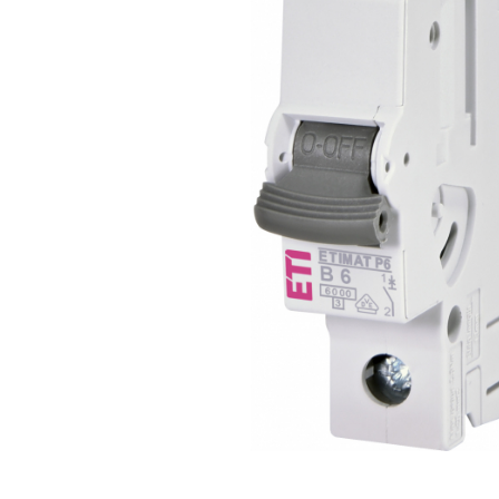
RCCB - 100mA - tip A
RCCB - 30mA - tip A
RCBO - Intrerupatoare cu protectie
diferentiala si la supracurent
RCBO - 10mA - tip A
RCBO - 30mA - tip A
Curba B
Curba C
RCBO - 30mA - tip A - Trifazat
Iluminat
Surse de iluminat
Banda LED si transformatoare
Becuri incandescente si halogn
Becuri si tuburi LED
Corpuri de iluminat
Aplice perete