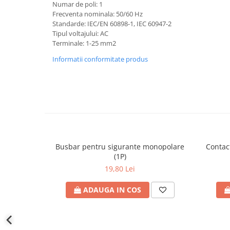
defectului de arc electric
Numar de poli: 1
Frecventa nominala: 50/60 Hz
Cabluri electrice
Standarde: IEC/EN 60898-1, IEC 60947-2
NYM-J
Tipul voltajului: AC
Terminale: 1-25 mm2
NYY-J
Informatii conformitate produs
Cleme si accesorii
Accesorii tablou
Blocuri de distributie
Busbar
Cleme cu conexiune rapida
Cleme derivatie
Busbar pentru sigurante monopolare
Contac
Cleme terminale
(1P)
19,80 Lei
Cleme Wago
Dispozitive stingere incendii
ADAUGA IN COS
tablouri
Pini terminali
Compensarea puterii reactive