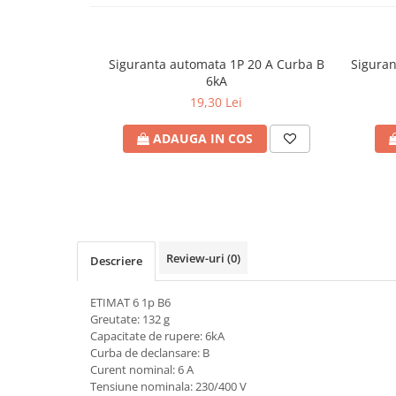
Plafoniere
Proiectoare
Spoturi tavan
Siguranta automata 1P 20 A Curba B
Sigura
6kA
Surse de iluminat tehnic si
19,30 Lei
accesorii
Corpuri liniare
ADAUGA IN COS
Iluminat de siguranta
Iluminat pe sina magnetica
Paneluri LED
Corpuri de iluminat decorativ
interior/exterior
Review-uri
(0)
Descriere
Exterior
Accesorii pentru iluminat
ETIMAT 6 1p B6
Dulii
Greutate: 132 g
Capacitate de rupere: 6kA
Senzori de miscare, crepusculari si
Curba de declansare: B
ceasuri programabile
Curent nominal: 6 A
AFDD – Dispozitive de detectare a
Tensiune nominala: 230/400 V