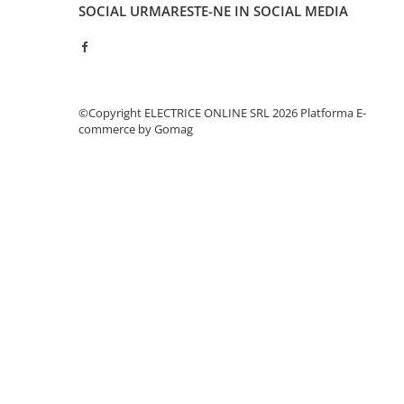
Separatoare sigurante fuzibile
SOCIAL
URMARESTE-NE IN SOCIAL MEDIA
Sigurante fuzibile
Sigurante fuzibile tip C,
dimensiune 10x38
Sigurante fuzibile tip C,
©Copyright ELECTRICE ONLINE SRL 2026
Platforma E-
dimensiune 14x51
commerce by Gomag
Sigurante fuzibile tip D II
Sigurante fuzibile tip D III
Sigurante radio 5x20
SV comutator modular de sarcină
SPD - Descarcator - Protectie
supratensiuni
T12
T2
Statie incarcare AUTO
Tablouri electrice
Tablouri electrice IP40