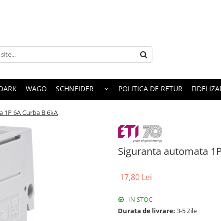
OARK
WAGO
SCHNEIDER
POLITICA DE RETUR
FIDELIZA
a 1P 6A Curba B 6kA
Siguranta automata 1
17,80 Lei
IN STOC
Durata de livrare:
3-5 Zile