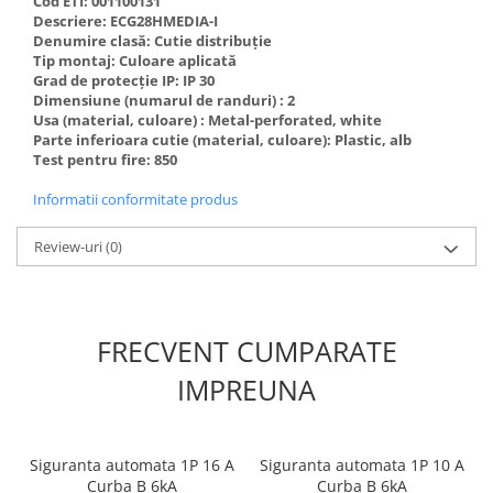
Cod ETI: 001100131
defectului de arc electric
Descriere: ECG28HMEDIA-I
Cabluri electrice
Denumire clasă: Cutie distribuție
NYM-J
Tip montaj: Culoare aplicată
Grad de protecție IP: IP 30
NYY-J
Dimensiune (numarul de randuri) : 2
Usa (material, culoare) : Metal-perforated, white
Cleme si accesorii
Parte inferioara cutie (material, culoare): Plastic, alb
Accesorii tablou
Test pentru fire: 850
Blocuri de distributie
Informatii conformitate produs
Busbar
Review-uri
(0)
Cleme cu conexiune rapida
Cleme derivatie
Cleme terminale
FRECVENT CUMPARATE
Cleme Wago
IMPREUNA
Dispozitive stingere incendii
tablouri
Pini terminali
Siguranta automata 1P 16 A
Siguranta automata 1P 10 A
Curba B 6kA
Curba B 6kA
Compensarea puterii reactive