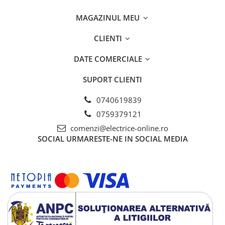
Separatoare sigurante fuzibile
Sigurante fuzibile
MAGAZINUL MEU
Sigurante fuzibile tip C,
CLIENTI
dimensiune 10x38
Sigurante fuzibile tip C,
DATE COMERCIALE
dimensiune 14x51
Sigurante fuzibile tip D II
SUPORT CLIENTI
Sigurante fuzibile tip D III
0740619839
Sigurante radio 5x20
0759379121
SV comutator modular de sarcină
comenzi@electrice-online.ro
SPD - Descarcator - Protectie
SOCIAL
URMARESTE-NE IN SOCIAL MEDIA
supratensiuni
T12
T2
Statie incarcare AUTO
Tablouri electrice
Tablouri electrice IP40