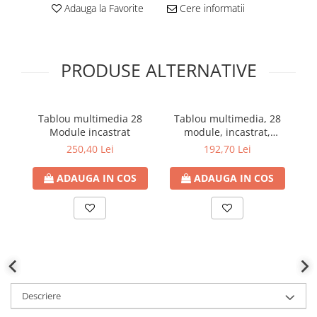
Adauga la Favorite
Cere informatii
PRODUSE ALTERNATIVE
Tablou multimedia 28
Tablou multimedia, 28
Module incastrat
module, incastrat,
ECG28MEDIAPT
250,40 Lei
192,70 Lei
ADAUGA IN COS
ADAUGA IN COS
Descriere