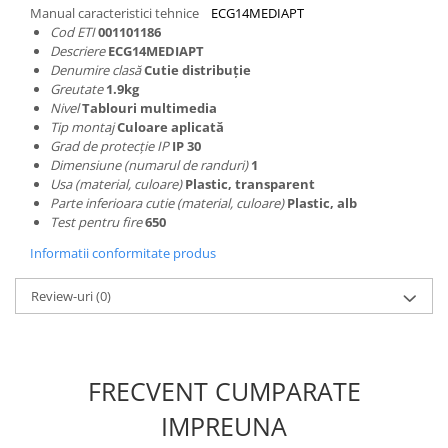
Manual caracteristici tehnice
ECG14MEDIAPT
Cod ETI
001101186
Descriere
ECG14MEDIAPT
Denumire clasă
Cutie distribuție
Greutate
1.9kg
Nivel
Tablouri multimedia
Tip montaj
Culoare aplicată
Grad de protecție IP
IP 30
Dimensiune (numarul de randuri)
1
Usa (material, culoare)
Plastic, transparent
Parte inferioara cutie (material, culoare)
Plastic, alb
Test pentru fire
650
Informatii conformitate produs
Review-uri
(0)
FRECVENT CUMPARATE
IMPREUNA