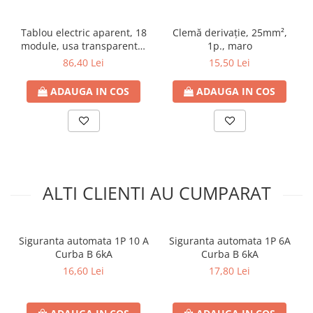
Tablou electric aparent, 18
Clemă derivaţie, 25mm²,
module, usa transparenta,
1p., maro
IP 40
86,40 Lei
15,50 Lei
ADAUGA IN COS
ADAUGA IN COS
ALTI CLIENTI AU CUMPARAT
Siguranta automata 1P 10 A
Siguranta automata 1P 6A
Curba B 6kA
Curba B 6kA
16,60 Lei
17,80 Lei