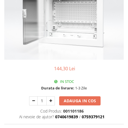
Paneluri LED
Corpuri de iluminat decorativ
interior/exterior
Exterior
Accesorii pentru iluminat
Dulii
Senzori de miscare, crepusculari si
ceasuri programabile
144,30 Lei
IN STOC
Durata de livrare:
1-3 Zile
ADAUGA IN COS
Cod Produs:
001101186
Ai nevoie de ajutor?
0740619839
/
0759379121