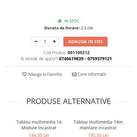
IN STOC
Durata de livrare:
2-3 zile
ADAUGA IN COS
Cod Produs:
001100212
Ai nevoie de ajutor?
0740619839
/
0759379121
Adauga la Favorite
Cere informatii
PRODUSE ALTERNATIVE
Tablou multimedia 14
Tablou multimedia 14m
T
Module incastrat
montare incastrat
m
144,30 Lei
195,30 Lei