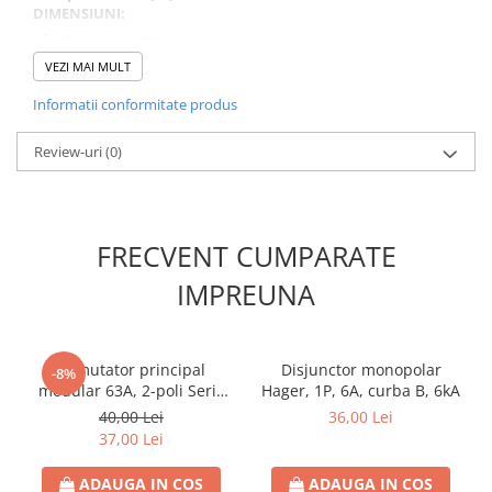
DIMENSIUNI:
Înălțime
357 mm
VEZI MAI MULT
Lățime
283 mm
Informatii conformitate produs
Adâncime
106 mm
Review-uri
(0)
FRECVENT CUMPARATE
IMPREUNA
Comutator principal
Disjunctor monopolar
-8%
modular 63A, 2-poli Serie
Hager, 1P, 6A, curba B, 6kA
AMPARO
40,00 Lei
36,00 Lei
37,00 Lei
ADAUGA IN COS
ADAUGA IN COS