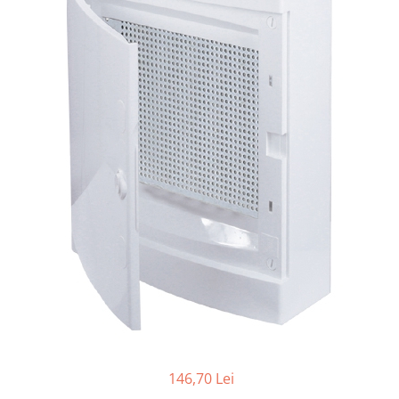
Paneluri LED
Corpuri de iluminat decorativ
interior/exterior
Exterior
Accesorii pentru iluminat
Dulii
Senzori de miscare, crepusculari si
ceasuri programabile
146,70 Lei