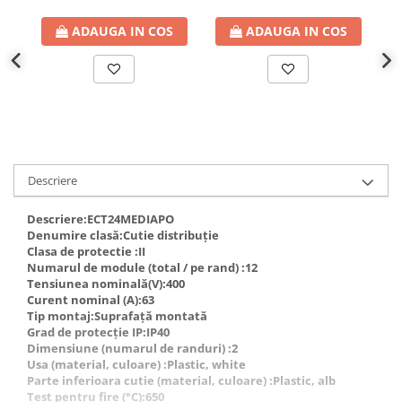
ADAUGA IN COS
ADAUGA IN COS
Descriere
Descriere:ECT24MEDIAPO
Denumire clasă:Cutie distribuție
Clasa de protectie :II
Numarul de module (total / pe rand) :12
Tensiunea nominală(V):400
Curent nominal (A):63
Tip montaj:Suprafață montată
Grad de protecție IP:IP40
Dimensiune (numarul de randuri) :2
Usa (material, culoare) :Plastic, white
Parte inferioara cutie (material, culoare) :Plastic, alb
Test pentru fire (°C):650