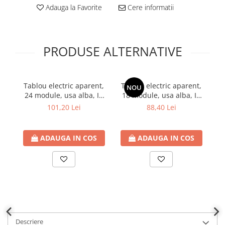
Adauga la Favorite
Cere informatii
Plafoniere
Proiectoare
Spoturi tavan
PRODUSE ALTERNATIVE
Surse de iluminat tehnic si
accesorii
Corpuri liniare
Tablou electric aparent,
Tablou electric aparent,
Ta
Iluminat de siguranta
NOU
24 module, usa alba, IP
18 module, usa alba, IP
mo
Iluminat pe sina magnetica
40
40, ETI
101,20 Lei
88,40 Lei
Paneluri LED
Corpuri de iluminat decorativ
interior/exterior
ADAUGA IN COS
ADAUGA IN COS
Exterior
Accesorii pentru iluminat
Dulii
Senzori de miscare, crepusculari si
ceasuri programabile
AFDD – Dispozitive de detectare a
Descriere