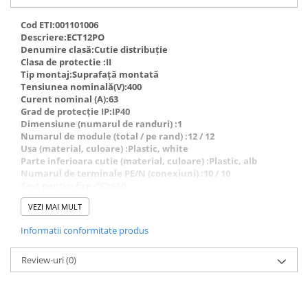
defectului de arc electric
Cabluri electrice
Cod ETI:001101006
Descriere:ECT12PO
NYM-J
Denumire clasă:Cutie distribuție
NYY-J
Clasa de protectie :II
Tip montaj:Suprafață montată
Cleme si accesorii
Tensiunea nominală(V):400
Accesorii tablou
Curent nominal (A):63
Grad de protecție IP:IP40
Blocuri de distributie
Dimensiune (numarul de randuri) :1
Numarul de module (total / pe rand) :12 / 12
Busbar
Usa (material, culoare) :Plastic, white
Parte inferioara cutie (material, culoare) :Plastic, alb
Cleme cu conexiune rapida
Numarul de terminale PE/N (conexiuni) :10 / 10
Cleme derivatie
Test pentru fire (°C):650
Cleme terminale
VEZI MAI MULT
Cleme Wago
Informatii conformitate produs
Dispozitive stingere incendii
Review-uri
(0)
tablouri
Pini terminali
Compensarea puterii reactive