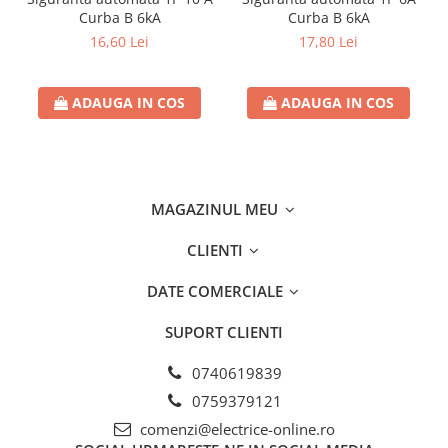
Separatoare sigurante fuzibile
Curba B 6kA
Curba B 6kA
Sigurante fuzibile
16,60 Lei
17,80 Lei
Sigurante fuzibile tip C,
dimensiune 10x38
ADAUGA IN COS
ADAUGA IN COS
Sigurante fuzibile tip C,
dimensiune 14x51
Sigurante fuzibile tip D II
Sigurante fuzibile tip D III
Sigurante radio 5x20
MAGAZINUL MEU
SV comutator modular de sarcină
CLIENTI
SPD - Descarcator - Protectie
supratensiuni
DATE COMERCIALE
T12
SUPORT CLIENTI
T2
Statie incarcare AUTO
0740619839
Tablouri electrice
0759379121
Tablouri electrice IP40
comenzi@electrice-online.ro