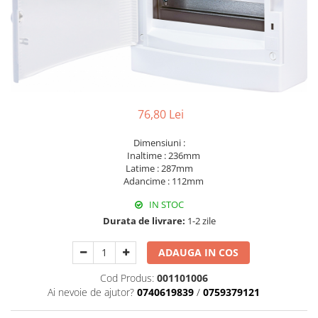
RCCB - 100mA - tip A
RCCB - 30mA - tip A
RCBO - Intrerupatoare cu protectie
diferentiala si la supracurent
RCBO - 10mA - tip A
76,80 Lei
RCBO - 30mA - tip A
Curba B
Dimensiuni :
Curba C
Inaltime : 236mm
Latime : 287mm
RCBO - 30mA - tip A - Trifazat
Adancime : 112mm
Iluminat
IN STOC
Surse de iluminat
Durata de livrare:
1-2 zile
Banda LED si transformatoare
ADAUGA IN COS
Becuri incandescente si halogn
Becuri si tuburi LED
Cod Produs:
001101006
Corpuri de iluminat
Ai nevoie de ajutor?
0740619839
/
0759379121
Aplice perete