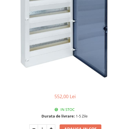
RCCB - 100mA - tip A
RCCB - 30mA - tip A
RCBO - Intrerupatoare cu protectie
diferentiala si la supracurent
RCBO - 10mA - tip A
RCBO - 30mA - tip A
Curba B
Curba C
RCBO - 30mA - tip A - Trifazat
Iluminat
Surse de iluminat
Banda LED si transformatoare
552,00 Lei
Becuri incandescente si halogn
IN STOC
Becuri si tuburi LED
Durata de livrare:
1-5 Zile
Corpuri de iluminat
Aplice perete
ADAUGA IN COS