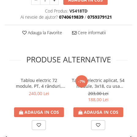
Plafoniere
Cod Produs:
VS418TD
Proiectoare
Ai nevoie de ajutor?
0740619839
/
0759379121
Spoturi tavan
Surse de iluminat tehnic si
Adauga la Favorite
Cere informatii
accesorii
Corpuri liniare
Iluminat de siguranta
PRODUSE ALTERNATIVE
Iluminat pe sina magnetica
Paneluri LED
Corpuri de iluminat decorativ
Tablou electric 72
Tablou electric aplicat, 54
T
-7%
interior/exterior
module, PT, 4 rânduri,
module, 3x18, cu usa
ușă transparentă, IP40
transparenta, TOPO, IP40
Exterior
240,00 Lei
203,00 Lei
188,00 Lei
Accesorii pentru iluminat
Dulii
ADAUGA IN COS
ADAUGA IN COS
Senzori de miscare, crepusculari si
ceasuri programabile
AFDD – Dispozitive de detectare a