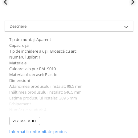
defectului de arc electric
Cabluri electrice
NYM-J
Descriere
NYY-J
Cleme si accesorii
Tip de montaj: Aparent
Accesorii tablou
Capac, ușă
Tip de inchidere a uşii: Broască cu arc
Blocuri de distributie
Numărul uşilor: 1
Materiale
Busbar
Culoare: alb pur RAL 9010
Cleme cu conexiune rapida
Materialul carcasei: Plastic
Dimensiuni
Cleme derivatie
Adancimea produsului instalat: 98,5 mm
Cleme terminale
Inălţimea produsului instalat: 646,5 mm
Lăţime produsului instalat: 389,5 mm
Cleme Wago
Echipament
Număr de randuri: 4
Dispozitive stingere incendii
Cantitate șine: 4
tablouri
Standarde
VEZI MAI MULT
Pini terminali
GWT Test al firelor incinse: 650 °C
Informatii conformitate produs
Conform directivelor europene RoHs: conformitate voluntară
Compensarea puterii reactive