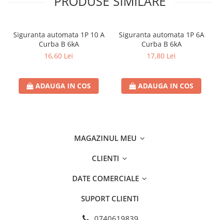
PRODUSE SIMILARE
Separatoare sigurante fuzibile
Sigurante fuzibile
Sigurante fuzibile tip C,
Siguranta automata 1P 10 A
Siguranta automata 1P 6A
dimensiune 10x38
Curba B 6kA
Curba B 6kA
Sigurante fuzibile tip C,
16,60 Lei
17,80 Lei
dimensiune 14x51
Sigurante fuzibile tip D II
ADAUGA IN COS
ADAUGA IN COS
Sigurante fuzibile tip D III
Sigurante radio 5x20
SV comutator modular de sarcină
SPD - Descarcator - Protectie
MAGAZINUL MEU
supratensiuni
T12
CLIENTI
T2
DATE COMERCIALE
Statie incarcare AUTO
Tablouri electrice
SUPORT CLIENTI
Tablouri electrice IP40
0740619839