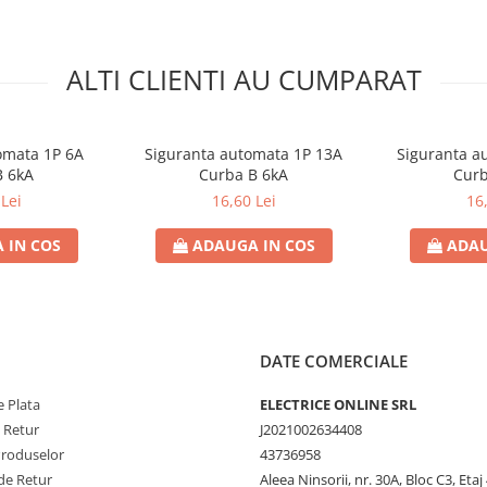
ALTI CLIENTI AU CUMPARAT
omata 1P 6A
Siguranta automata 1P 13A
Siguranta a
B 6kA
Curba B 6kA
Curb
Lei
16,60 Lei
16
 IN COS
ADAUGA IN COS
ADAU
DATE COMERCIALE
 Plata
ELECTRICE ONLINE SRL
e Retur
J2021002634408
Produselor
43736958
de Retur
Aleea Ninsorii, nr. 30A, Bloc C3, Etaj 