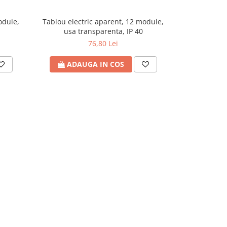
odule,
Tablou electric aparent, 12 module,
Tablou elect
usa transparenta, IP 40
usa t
76,80 Lei
ADAUGA IN COS
ADA