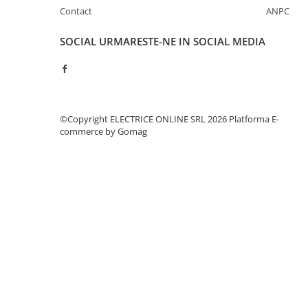
Separatoare sigurante fuzibile
Contact
ANPC
Sigurante fuzibile
SOCIAL
URMARESTE-NE IN SOCIAL MEDIA
Sigurante fuzibile tip C,
dimensiune 10x38
Sigurante fuzibile tip C,
dimensiune 14x51
Sigurante fuzibile tip D II
©Copyright ELECTRICE ONLINE SRL 2026
Platforma E-
Sigurante fuzibile tip D III
commerce by Gomag
Sigurante radio 5x20
SV comutator modular de sarcină
SPD - Descarcator - Protectie
supratensiuni
T12
T2
Statie incarcare AUTO
Tablouri electrice
Tablouri electrice IP40