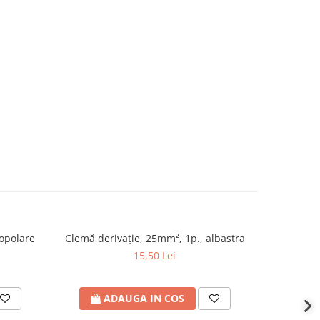
opolare
Clemă derivaţie, 25mm², 1p., albastra
RCCB E
15,50 Lei
ADAUGA IN COS
A