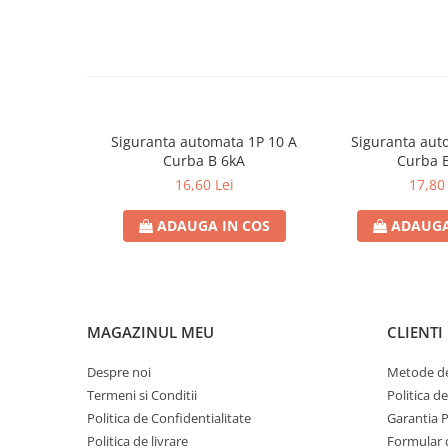
Contoare de energie
Doze si aparataj modular
Protectia Sistemelor Fotovoltaicelor
Separatoare si fuzibile de curent
continuu
Siguranta automata 1P 10 A
Siguranta aut
Cablu solar
Curba B 6kA
Curba 
Descarcatoare de curent continuu
16,60 Lei
17,80 
Tablouri echipate PV
ADAUGA IN COS
ADAUGA
Relee si contactoare modulare
Contactoare modulare
DigiTop
Relee de timp
MAGAZINUL MEU
CLIENTI
Relee monitorizare
Despre noi
Metode de
Separatoare si sigurante fuzibile
Termeni si Conditii
Politica d
Separatoare de sarcina
Politica de Confidentialitate
Garantia 
Politica de livrare
Formular 