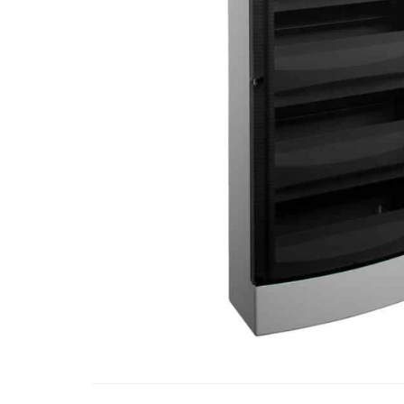
RCCB - 100mA - tip A
RCCB - 30mA - tip A
RCBO - Intrerupatoare cu protectie
diferentiala si la supracurent
RCBO - 10mA - tip A
RCBO - 30mA - tip A
Curba B
Curba C
RCBO - 30mA - tip A - Trifazat
Iluminat
Surse de iluminat
Banda LED si transformatoare
Becuri incandescente si halogn
Becuri si tuburi LED
Corpuri de iluminat
Aplice perete