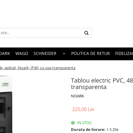
OARK
WAGO
SCHNEIDER
POLITICA DE RETUR
FIDELIZA
e, aplicat, Noark, IP40, cu usa transparenta
Tablou electric PVC, 48
transparenta
NOARK
225,00 Lei
IN STOC
Durata de livrare:
1-5 Zile