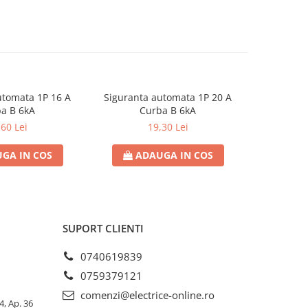
utomata 1P 16 A
Siguranta automata 1P 20 A
Sigurant
a B 6kA
Curba B 6kA
C
,60 Lei
19,30 Lei
GA IN COS
ADAUGA IN COS
AD
SUPORT CLIENTI
0740619839
0759379121
comenzi@electrice-online.ro
4, Ap. 36