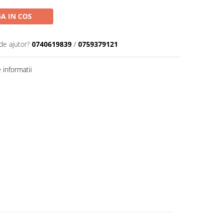
A IN COS
de ajutor?
0740619839
/
0759379121
informatii