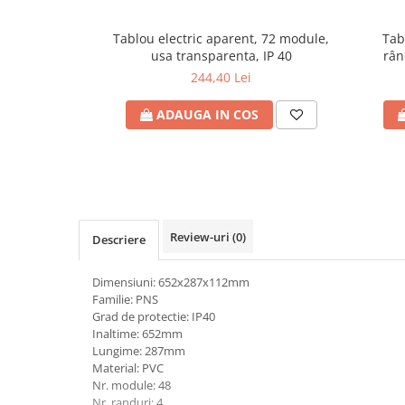
Plafoniere
Tablou electric aparent, 72 module,
Tab
Proiectoare
usa transparenta, IP 40
rân
Spoturi tavan
244,40 Lei
Surse de iluminat tehnic si
accesorii
ADAUGA IN COS
Corpuri liniare
Iluminat de siguranta
Iluminat pe sina magnetica
Paneluri LED
Corpuri de iluminat decorativ
Review-uri
(0)
Descriere
interior/exterior
Exterior
Dimensiuni: 652x287x112mm
Accesorii pentru iluminat
Familie: PNS
Grad de protectie: IP40
Dulii
Inaltime: 652mm
Senzori de miscare, crepusculari si
Lungime: 287mm
ceasuri programabile
Material: PVC
Nr. module: 48
AFDD – Dispozitive de detectare a
Nr. randuri: 4