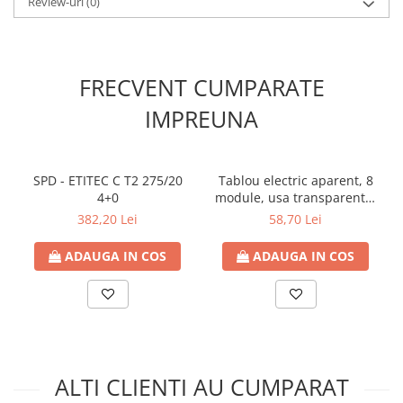
Grad de protecție (IP): IP65
Review-uri
(0)
Contoare de energie
Doze si aparataj modular
Protectia Sistemelor Fotovoltaicelor
FRECVENT CUMPARATE
Separatoare si fuzibile de curent
continuu
IMPREUNA
Cablu solar
Descarcatoare de curent continuu
SPD - ETITEC C T2 275/20
Tablou electric aparent, 8
Tablouri echipate PV
4+0
module, usa transparenta,
IP 40
Relee si contactoare modulare
382,20 Lei
58,70 Lei
Contactoare modulare
ADAUGA IN COS
ADAUGA IN COS
DigiTop
Relee de timp
Relee monitorizare
Separatoare si sigurante fuzibile
Separatoare de sarcina
ALTI CLIENTI AU CUMPARAT