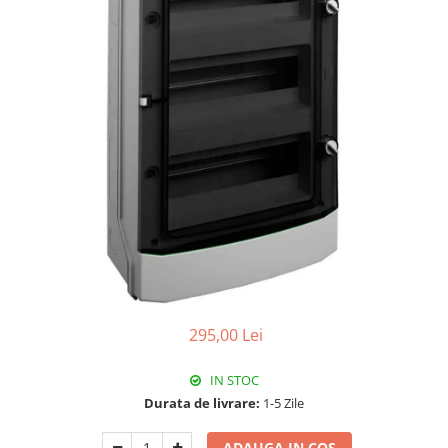
RCCB - 100mA - tip A
RCCB - 30mA - tip A
RCBO - Intrerupatoare cu protectie
diferentiala si la supracurent
RCBO - 10mA - tip A
RCBO - 30mA - tip A
Curba B
Curba C
RCBO - 30mA - tip A - Trifazat
Iluminat
Surse de iluminat
Banda LED si transformatoare
295,00 Lei
Becuri incandescente si halogn
IN STOC
Becuri si tuburi LED
Durata de livrare:
1-5 Zile
Corpuri de iluminat
Aplice perete
ADAUGA IN COS