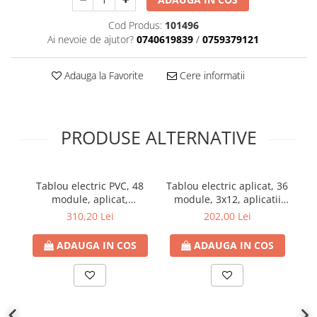
Plafoniere
Cod Produs:
101496
Proiectoare
Ai nevoie de ajutor?
0740619839
/
0759379121
Spoturi tavan
Surse de iluminat tehnic si
Adauga la Favorite
Cere informatii
accesorii
Corpuri liniare
Iluminat de siguranta
PRODUSE ALTERNATIVE
Iluminat pe sina magnetica
Paneluri LED
Corpuri de iluminat decorativ
Tablou electric PVC, 48
Tablou electric aplicat, 36
T
interior/exterior
module, aplicat,
module, 3x12, aplicatii
1500VDC, ETI, IP65,
fotovoltaice, Schrack, IP65
Exterior
310,20 Lei
202,00 Lei
aplicatii fotovoltaice
Accesorii pentru iluminat
ADAUGA IN COS
ADAUGA IN COS
Dulii
Senzori de miscare, crepusculari si
ceasuri programabile
AFDD – Dispozitive de detectare a