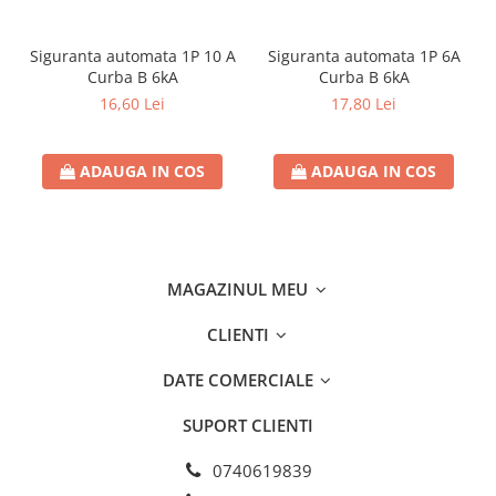
Separatoare sigurante fuzibile
Sigurante fuzibile
Siguranta automata 1P 10 A
Siguranta automata 1P 6A
Sigurante fuzibile tip C,
Curba B 6kA
Curba B 6kA
dimensiune 10x38
16,60 Lei
17,80 Lei
Sigurante fuzibile tip C,
dimensiune 14x51
ADAUGA IN COS
ADAUGA IN COS
Sigurante fuzibile tip D II
Sigurante fuzibile tip D III
Sigurante radio 5x20
SV comutator modular de sarcină
MAGAZINUL MEU
SPD - Descarcator - Protectie
supratensiuni
CLIENTI
T12
T2
DATE COMERCIALE
Statie incarcare AUTO
SUPORT CLIENTI
Tablouri electrice
Tablouri electrice IP40
0740619839