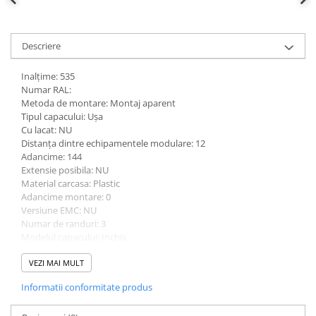
defectului de arc electric
Cabluri electrice
NYM-J
Descriere
NYY-J
Inalțime: 535
Cleme si accesorii
Numar RAL:
Accesorii tablou
Metoda de montare: Montaj aparent
Tipul capacului: Ușa
Blocuri de distributie
Cu lacat: NU
Distanța dintre echipamentele modulare: 12
Busbar
Adancime: 144
Cleme cu conexiune rapida
Extensie posibila: NU
Material carcasa: Plastic
Cleme derivatie
Adancime montare: 0
Cleme terminale
Versiune EMC: NU
Numar de randuri: 3
Cleme Wago
Modelul capacului: Inchis
Capac/ușa transparenta: DA
Dispozitive stingere incendii
Șina DIN: DA
VEZI MAI MULT
tablouri
Lațime: 319
Informatii conformitate produs
Pini terminali
Cu placa de montare: NU
Culoare: Alb
Compensarea puterii reactive