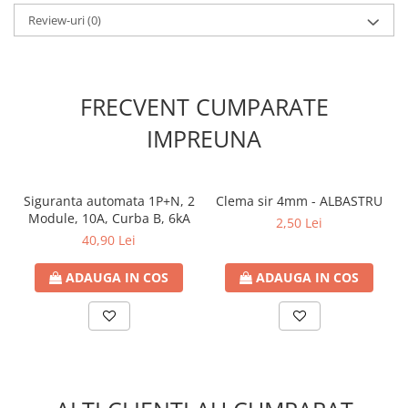
Extensie posibila: NU
Material carcasa: Plastic
Review-uri
(0)
FRECVENT CUMPARATE
IMPREUNA
Siguranta automata 1P+N, 2
Clema sir 4mm - ALBASTRU
Module, 10A, Curba B, 6kA
2,50 Lei
40,90 Lei
ADAUGA IN COS
ADAUGA IN COS