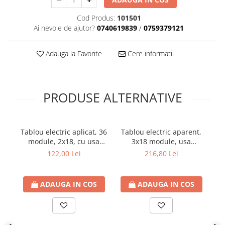
Cod Produs:
101501
Ai nevoie de ajutor?
0740619839
/
0759379121
Adauga la Favorite
Cere informatii
PRODUSE ALTERNATIVE
Tablou electric aplicat, 36
Tablou electric aparent,
T
module, 2x18, cu usa
3x18 module, usa
transparenta, TOPO, IP40
transparenta, IP 40
122,00 Lei
216,80 Lei
ADAUGA IN COS
ADAUGA IN COS