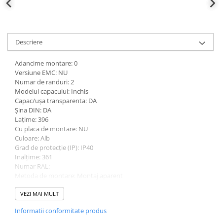
Descriere
Adancime montare: 0
Versiune EMC: NU
Numar de randuri: 2
Modelul capacului: Inchis
Capac/ușa transparenta: DA
Șina DIN: DA
Lațime: 396
Cu placa de montare: NU
Culoare: Alb
Grad de protecție (IP): IP40
Inalțime: 361
Numar RAL:
Metoda de montare: Montaj aparent
Tipul capacului: Ușa
Cu lacat: NU
VEZI MAI MULT
Distanța dintre echipamentele modulare: 18
Informatii conformitate produs
Adancime: 112