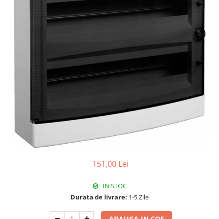
Paneluri LED
Corpuri de iluminat decorativ
interior/exterior
Exterior
Accesorii pentru iluminat
Dulii
Senzori de miscare, crepusculari si
ceasuri programabile
151,00 Lei
IN STOC
Durata de livrare:
1-5 Zile
ADAUGA IN COS