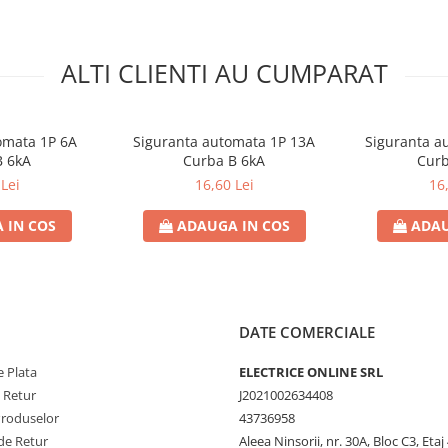
ALTI CLIENTI AU CUMPARAT
omata 1P 6A
Siguranta automata 1P 13A
Siguranta a
B 6kA
Curba B 6kA
Curb
Lei
16,60 Lei
16
 IN COS
ADAUGA IN COS
ADAU
DATE COMERCIALE
 Plata
ELECTRICE ONLINE SRL
e Retur
J2021002634408
Produselor
43736958
de Retur
Aleea Ninsorii, nr. 30A, Bloc C3, Etaj 