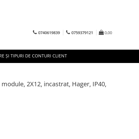
0740619839
0759379121
0,00
RE ȘI TIPURI DE CONTURI CLIENT
 module, 2X12, incastrat, Hager, IP40,