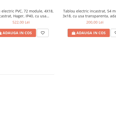
 electric PVC, 72 module, 4X18,
Tablou electric incastrat, 54 
castrat, Hager, IP40, cu usa
3x18, cu usa transparenta, a
transparenta
nisa 70mm, TOPO, IP40
522,00 Lei
200,00 Lei
ADAUGA IN COS
ADAUGA IN COS