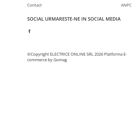
Separatoare sigurante fuzibile
Contact
ANPC
Sigurante fuzibile
SOCIAL
URMARESTE-NE IN SOCIAL MEDIA
Sigurante fuzibile tip C,
dimensiune 10x38
Sigurante fuzibile tip C,
dimensiune 14x51
Sigurante fuzibile tip D II
©Copyright ELECTRICE ONLINE SRL 2026
Platforma E-
Sigurante fuzibile tip D III
commerce by Gomag
Sigurante radio 5x20
SV comutator modular de sarcină
SPD - Descarcator - Protectie
supratensiuni
T12
T2
Statie incarcare AUTO
Tablouri electrice
Tablouri electrice IP40