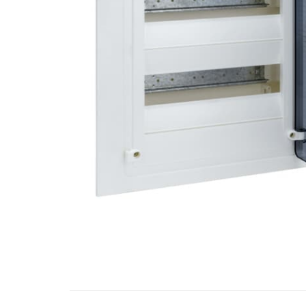
RCCB - 100mA - tip A
RCCB - 30mA - tip A
RCBO - Intrerupatoare cu protectie
diferentiala si la supracurent
RCBO - 10mA - tip A
RCBO - 30mA - tip A
Curba B
Curba C
RCBO - 30mA - tip A - Trifazat
Iluminat
Surse de iluminat
Banda LED si transformatoare
Becuri incandescente si halogn
Becuri si tuburi LED
Corpuri de iluminat
Aplice perete