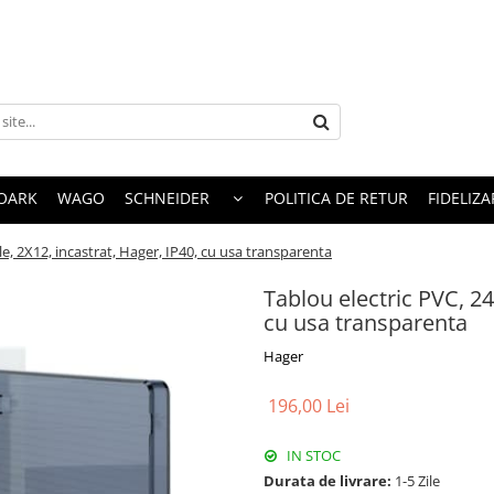
OARK
WAGO
SCHNEIDER
POLITICA DE RETUR
FIDELIZA
e, 2X12, incastrat, Hager, IP40, cu usa transparenta
Tablou electric PVC, 24
cu usa transparenta
Hager
196,00 Lei
IN STOC
Durata de livrare:
1-5 Zile