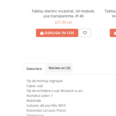
Plafoniere
Tablou electric incastrat, 54 module,
Tablou
Proiectoare
usa transparenta, IP 40
in
Spoturi tavan
227,30 Lei
Surse de iluminat tehnic si
accesorii
ADAUGA IN COS
Corpuri liniare
Iluminat de siguranta
Iluminat pe sina magnetica
Paneluri LED
Corpuri de iluminat decorativ
Review-uri
(0)
Descriere
interior/exterior
Exterior
Tip de montaj: Ingropat
Accesorii pentru iluminat
Capac, ușă
Tip de inchidere a uşii: Broască cu arc
Dulii
Numărul uşilor: 1
Senzori de miscare, crepusculari si
Materiale
ceasuri programabile
Culoare: alb pur RAL 9010
Materialul carcasei: Plastic
AFDD – Dispozitive de detectare a
Dimensiuni