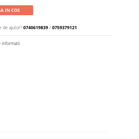
A IN COS
e de ajutor?
0740619839
/
0759379121
informatii