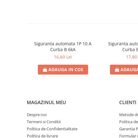
Contoare de energie
Doze si aparataj modular
Protectia Sistemelor Fotovoltaicelor
Separatoare si fuzibile de curent
continuu
Siguranta automata 1P 10 A
Siguranta aut
Cablu solar
Curba B 6kA
Curba 
Descarcatoare de curent continuu
16,60 Lei
17,80 
Tablouri echipate PV
ADAUGA IN COS
ADAUGA
Relee si contactoare modulare
Contactoare modulare
DigiTop
Relee de timp
MAGAZINUL MEU
CLIENTI
Relee monitorizare
Despre noi
Metode de
Separatoare si sigurante fuzibile
Termeni si Conditii
Politica d
Separatoare de sarcina
Politica de Confidentialitate
Garantia 
Politica de livrare
Formular 