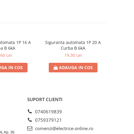
utomata 1P 16 A
Siguranta automata 1P 20 A
Sigurant
a B 6kA
Curba B 6kA
C
,60 Lei
19,30 Lei
GA IN COS
ADAUGA IN COS
AD
SUPORT CLIENTI
0740619839
0759379121
comenzi@electrice-online.ro
4, Ap. 36