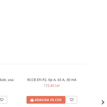
dule, usa
RCCB EFI-P2, tip A, 63 A, 30 mA
Clemă
172,40 Lei
ADAUGA IN COS
A