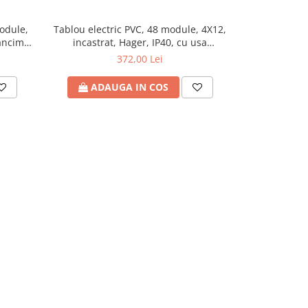
module,
Tablou electric PVC, 48 module, 4X12,
Tablou elect
dancime
incastrat, Hager, IP40, cu usa
usa t
transparenta
372,00 Lei
ADAUGA IN COS
ADA