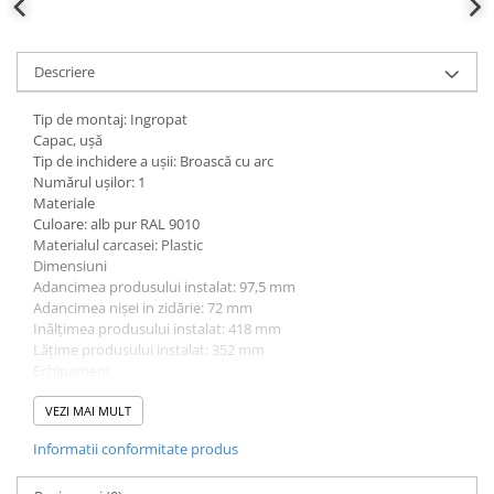
Descriere
Tip de montaj: Ingropat
Capac, ușă
Tip de inchidere a uşii: Broască cu arc
Numărul uşilor: 1
Materiale
Culoare: alb pur RAL 9010
Materialul carcasei: Plastic
Dimensiuni
Adancimea produsului instalat: 97,5 mm
Adancimea nişei in zidărie: 72 mm
Inălţimea produsului instalat: 418 mm
Lăţime produsului instalat: 352 mm
Echipament
Număr de randuri: 2
Cantitate șine: 2
VEZI MAI MULT
Standarde
Informatii conformitate produs
GWT Test al firelor incinse: 850 °C
Conform directivelor europene RoHs: conformitate voluntară