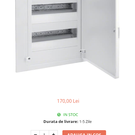
Paneluri LED
Corpuri de iluminat decorativ
interior/exterior
Exterior
Accesorii pentru iluminat
Dulii
Senzori de miscare, crepusculari si
ceasuri programabile
170,00 Lei
IN STOC
Durata de livrare:
1-5 Zile
ADAUGA IN COS