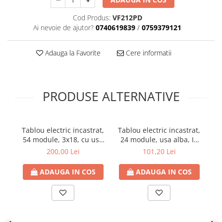
Cod Produs:
VF212PD
Ai nevoie de ajutor?
0740619839
/
0759379121
Adauga la Favorite
Cere informatii
PRODUSE ALTERNATIVE
Tablou electric incastrat,
Tablou electric incastrat,
T
54 module, 3x18, cu usa
24 module, usa alba, IP
mo
transparenta, adancime
40, ETI
200,00 Lei
101,20 Lei
nisa 70mm, TOPO, IP40
ADAUGA IN COS
ADAUGA IN COS