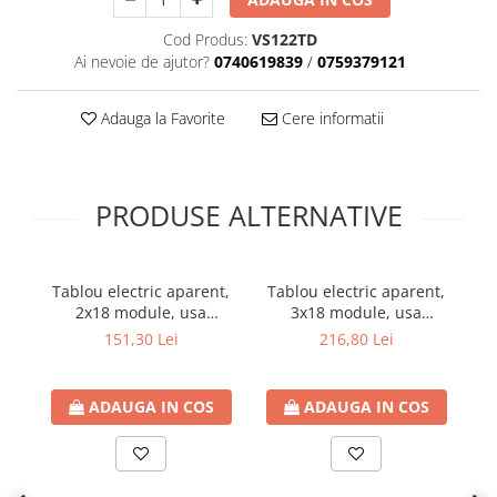
Cod Produs:
VS122TD
Ai nevoie de ajutor?
0740619839
/
0759379121
Adauga la Favorite
Cere informatii
PRODUSE ALTERNATIVE
Tablou electric aparent,
Tablou electric aparent,
2x18 module, usa
3x18 module, usa
m
transparenta, IP 40
transparenta, IP 40
u
151,30 Lei
216,80 Lei
ADAUGA IN COS
ADAUGA IN COS