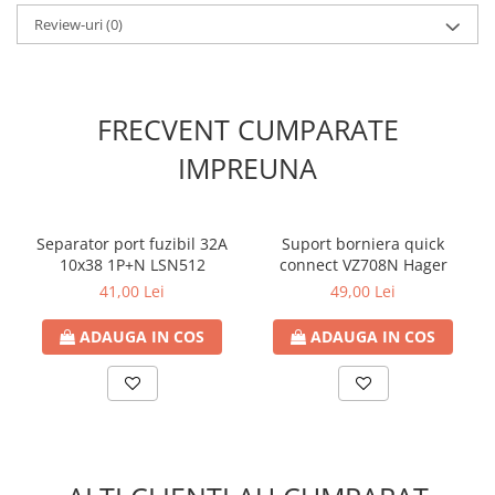
Protecție
Clasă de protecţie: Clasa de protecţie II
Review-uri
(0)
Tip de protecţie IP: IP40
Cod IK protecție impotriva impactelor mecanice: 07
FRECVENT CUMPARATE
IMPREUNA
Separator port fuzibil 32A
Suport borniera quick
10x38 1P+N LSN512
connect VZ708N Hager
41,00 Lei
49,00 Lei
ADAUGA IN COS
ADAUGA IN COS