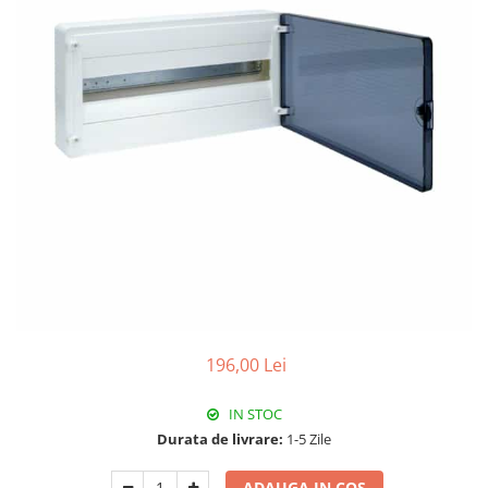
Paneluri LED
Corpuri de iluminat decorativ
interior/exterior
Exterior
Accesorii pentru iluminat
Dulii
Senzori de miscare, crepusculari si
ceasuri programabile
196,00 Lei
IN STOC
Durata de livrare:
1-5 Zile
ADAUGA IN COS