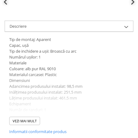
Descriere
Tip de montaj: Aparent
Capac, ușă
Tip de inchidere a uşii: Broască cu arc
Numărul uşilor: 1
Materiale
Culoare: alb pur RAL 9010
Materialul carcasei: Plastic
Dimensiuni
Adancimea produsului instalat: 98,5 mm
Inălţimea produsului instalat: 251,5 mm
Lăţime produsului instalat: 461,5 mm
Echipament
Număr de randuri: 1
Cantitate șine: 1
Standarde
VEZI MAI MULT
GWT Test al firelor incinse: 650 °C
Informatii conformitate produs
Conform directivelor europene RoHs: conformitate voluntară