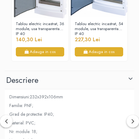
Tablou electric incastrat, 36
Tablou electric incastrat, 54
Tab
module, usa transparenta,
module, usa transparenta,
mo
IP 40
IP 40
IP
140,30 Lei
227,30 Lei
15
Adauga in cos
Adauga in cos
Descriere
Dimensiuni:232x392x106mm
Familie: PNF;
Grad de protectie: IP40;
Material: PVC;
Nr. module: 18;