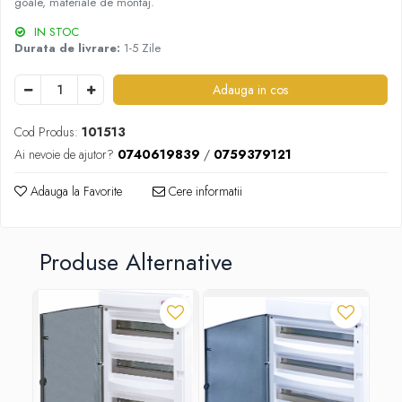
goale, materiale de montaj.
IN STOC
Durata de livrare:
1-5 Zile
Adauga in cos
Cod Produs:
101513
Ai nevoie de ajutor?
0740619839
/
0759379121
Adauga la Favorite
Cere informatii
Produse Alternative