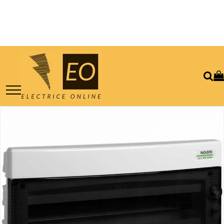
MCB - Sigurante automate
RCCB - Intrerupatoare de curent rezidual
RCBO - Intrerupatoare cu protectie diferentiala si la supracurent
Iluminat
Cabluri electrice
Cleme si accesorii
Protectia Sistemelor Fotovoltaicelor
Relee si contactoare modulare
Separatoare si sigurante fuzibile
SPD - Descarcator - Protectie supratensiuni
Tablouri electrice
1 Modul (1P)
RCCB - 100mA - tip A
RCBO - 10mA - tip A
Surse de iluminat
NYM-J
Accesorii tablou
Separatoare si fuzibile de curent
Contactoare modulare
Separatoare de sarcina
T12
Tablouri electrice IP40
Iluminat
continuu
Curba B
RCCB - 30mA - tip A
RCBO - 30mA - tip A
Banda LED si transformatoare
NYY-J
Blocuri de distributie
DigiTop
Separatoare sigurante fuzibile
T2
Tablouri electrice - PT
Cablu solar
Curba C
Becuri incandescente si halogn
Tablouri electrice - ST
Curba B
Busbar
Relee de timp
Sigurante fuzibile
Descarcatoare de curent continuu
1 Modul (1P+N)
Becuri si tuburi LED
Tablouri Combo (Curenti tari +
Curba C
Cleme cu conexiune rapida
Relee monitorizare
Sigurante fuzibile tip C, dimensiune
media)
Corpuri de iluminat
Tablouri echipate PV
10x38
Curba B
RCBO - 30mA - tip A - Trifazat
Cleme derivatie
Tablouri electrice aparente - usa
Sigurante fuzibile tip C, dimensiune
Curba C
Aplice perete
metal
Cleme terminale
14x51
2 Module (1P+N)
Plafoniere
Sigurante fuzibile tip D II
Tablouri electrice incastrate - usa
Cleme Wago
Proiectoare
2 Module (2P)
alba metal
Sigurante fuzibile tip D III
Dispozitive stingere incendii
Spoturi tavan
3 Module (3P)
Tablouri electrice IP65
tablouri
Sigurante radio 5x20
Surse de iluminat tehnic si
4 Module (3P+N)
SV comutator modular de sarcină
accesorii
Tablouri Multimedia
Pini terminali
Corpuri liniare
Iluminat de siguranta
Iluminat pe sina magnetica