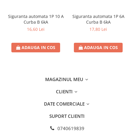
Separatoare sigurante fuzibile
Sigurante fuzibile
Siguranta automata 1P 10 A
Siguranta automata 1P 6A
Sigurante fuzibile tip C,
Curba B 6kA
Curba B 6kA
dimensiune 10x38
16,60 Lei
17,80 Lei
Sigurante fuzibile tip C,
dimensiune 14x51
Sigurante fuzibile tip D II
ADAUGA IN COS
ADAUGA IN COS
Sigurante fuzibile tip D III
Sigurante radio 5x20
SV comutator modular de sarcină
SPD - Descarcator - Protectie
MAGAZINUL MEU
supratensiuni
CLIENTI
T12
T2
DATE COMERCIALE
Statie incarcare AUTO
SUPORT CLIENTI
Tablouri electrice
Tablouri electrice IP40
0740619839