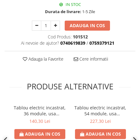
IN STOC
Plafoniere
Durata de livrare:
1-5 Zile
Proiectoare
Spoturi tavan
ADAUGA IN COS
Surse de iluminat tehnic si
accesorii
Cod Produs:
101512
Ai nevoie de ajutor?
0740619839
/
0759379121
Corpuri liniare
Iluminat de siguranta
Adauga la Favorite
Cere informatii
Iluminat pe sina magnetica
Paneluri LED
Corpuri de iluminat decorativ
PRODUSE ALTERNATIVE
interior/exterior
Exterior
Accesorii pentru iluminat
Tablou electric incastrat,
Tablou electric incastrat,
Ta
Dulii
36 module, usa
54 module, usa
transparenta, IP 40
transparenta, IP 40
Senzori de miscare, crepusculari si
140,30 Lei
227,30 Lei
ceasuri programabile
ADAUGA IN COS
ADAUGA IN COS
AFDD – Dispozitive de detectare a