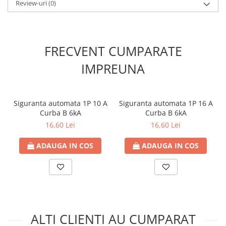
Review-uri
(0)
Contoare de energie
Doze si aparataj modular
Protectia Sistemelor Fotovoltaicelor
FRECVENT CUMPARATE
Separatoare si fuzibile de curent
continuu
IMPREUNA
Cablu solar
Descarcatoare de curent continuu
Siguranta automata 1P 10 A
Siguranta automata 1P 16 A
Tablouri echipate PV
Curba B 6kA
Curba B 6kA
Relee si contactoare modulare
16,60 Lei
16,60 Lei
Contactoare modulare
ADAUGA IN COS
ADAUGA IN COS
DigiTop
Relee de timp
Relee monitorizare
Separatoare si sigurante fuzibile
Separatoare de sarcina
ALTI CLIENTI AU CUMPARAT