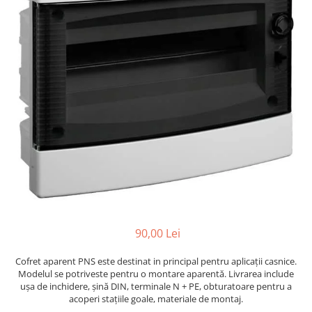
RCCB - 100mA - tip A
RCCB - 30mA - tip A
RCBO - Intrerupatoare cu protectie
diferentiala si la supracurent
RCBO - 10mA - tip A
RCBO - 30mA - tip A
Curba B
Curba C
RCBO - 30mA - tip A - Trifazat
Iluminat
Surse de iluminat
Banda LED si transformatoare
90,00 Lei
Becuri incandescente si halogn
Cofret aparent PNS este destinat in principal pentru aplicații casnice.
Becuri si tuburi LED
Modelul se potriveste pentru o montare aparentă. Livrarea include
Corpuri de iluminat
ușa de inchidere, șină DIN, terminale N + PE, obturatoare pentru a
acoperi staţiile goale, materiale de montaj.
Aplice perete