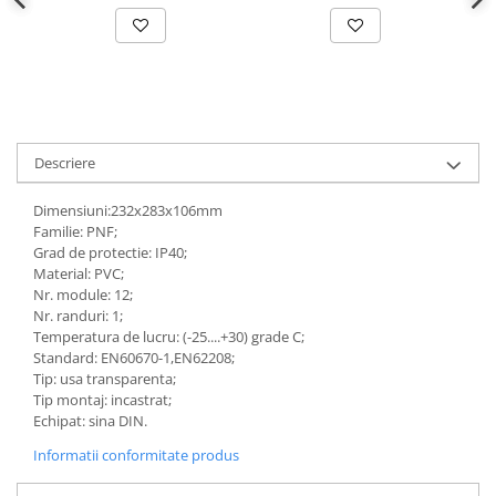
defectului de arc electric
Cabluri electrice
NYM-J
NYY-J
Cleme si accesorii
Accesorii tablou
Descriere
Blocuri de distributie
Dimensiuni:232x283x106mm
Busbar
Familie: PNF;
Grad de protectie: IP40;
Cleme cu conexiune rapida
Material: PVC;
Nr. module: 12;
Cleme derivatie
Nr. randuri: 1;
Cleme terminale
Temperatura de lucru: (-25....+30) grade C;
Standard: EN60670-1,EN62208;
Cleme Wago
Tip: usa transparenta;
Dispozitive stingere incendii
Tip montaj: incastrat;
tablouri
Echipat: sina DIN.
Pini terminali
Informatii conformitate produs
Compensarea puterii reactive