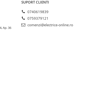
SUPORT CLIENTI
0740619839
0759379121
comenzi@electrice-online.ro
4, Ap. 36