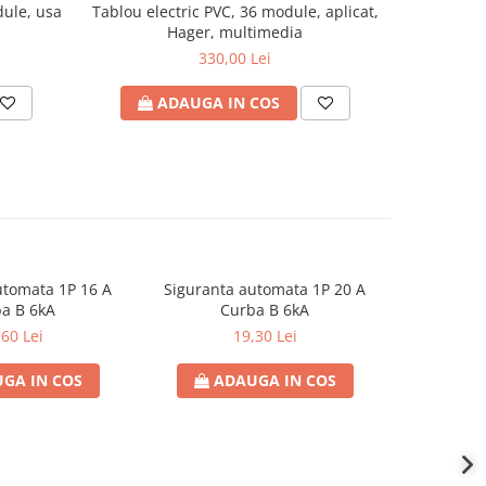
dule, usa
Tablou electric PVC, 36 module, aplicat,
Siguranta 
Hager, multimedia
330,00 Lei
ADAUGA IN COS
A
utomata 1P 16 A
Siguranta automata 1P 20 A
Sigurant
a B 6kA
Curba B 6kA
C
,60 Lei
19,30 Lei
GA IN COS
ADAUGA IN COS
AD