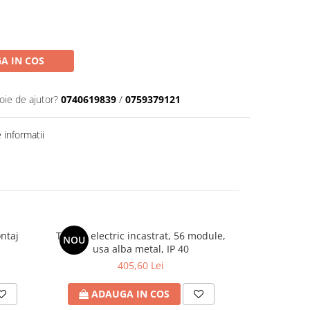
A IN COS
oie de ajutor?
0740619839
/
0759379121
informatii
ntaj
Tablou electric incastrat, 56 module,
Tablou elec
NOU
usa alba metal, IP 40
inca
405,60 Lei
ADAUGA IN COS
ADA