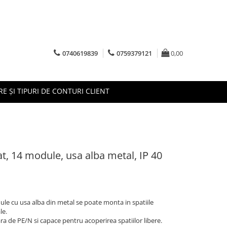
0740619839
0759379121
0,00
RE ȘI TIPURI DE CONTURI CLIENT
at, 14 module, usa alba metal, IP 40
dule cu usa alba din metal se poate monta in spatiile
le.
ra de PE/N si capace pentru acoperirea spatiilor libere.