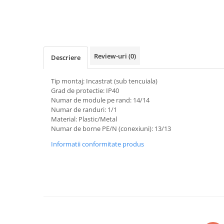
Plafoniere
Proiectoare
Spoturi tavan
Surse de iluminat tehnic si
Review-uri
(0)
Descriere
accesorii
Corpuri liniare
Tip montaj: Incastrat (sub tencuiala)
Iluminat de siguranta
Grad de protectie: IP40
Iluminat pe sina magnetica
Numar de module pe rand: 14/14
Numar de randuri: 1/1
Paneluri LED
Material: Plastic/Metal
Corpuri de iluminat decorativ
Numar de borne PE/N (conexiuni): 13/13
interior/exterior
Informatii conformitate produs
Exterior
Accesorii pentru iluminat
Dulii
Senzori de miscare, crepusculari si
ceasuri programabile
AFDD – Dispozitive de detectare a