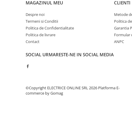
MAGAZINUL MEU
CLIENTI
Contoare de energie
Doze si aparataj modular
Despre noi
Metode de
Protectia Sistemelor Fotovoltaicelor
Termeni si Conditii
Politica d
Politica de Confidentialitate
Garantia 
Separatoare si fuzibile de curent
continuu
Politica de livrare
Formular 
Contact
ANPC
Cablu solar
Descarcatoare de curent continuu
SOCIAL
URMARESTE-NE IN SOCIAL MEDIA
Tablouri echipate PV
Relee si contactoare modulare
Contactoare modulare
©Copyright ELECTRICE ONLINE SRL 2026
Platforma E-
DigiTop
commerce by Gomag
Relee de timp
Relee monitorizare
Separatoare si sigurante fuzibile
Separatoare de sarcina