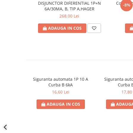
defectului de arc electric
DISJUNCTOR DIFERENTIAL 1P+N
Comutato
-8%
Cabluri electrice
6A/30MA, B, TIP A,HAGER
268,00 Lei
NYM-J
NYY-J
ADAUGA IN COS
Cleme si accesorii
Accesorii tablou
Blocuri de distributie
Busbar
Cleme cu conexiune rapida
Siguranta automata 1P 10 A
Siguranta aut
Cleme derivatie
Curba B 6kA
Curba 
Cleme terminale
16,60 Lei
17,80 
Cleme Wago
ADAUGA IN COS
ADAUGA
Dispozitive stingere incendii
tablouri
Pini terminali
Compensarea puterii reactive