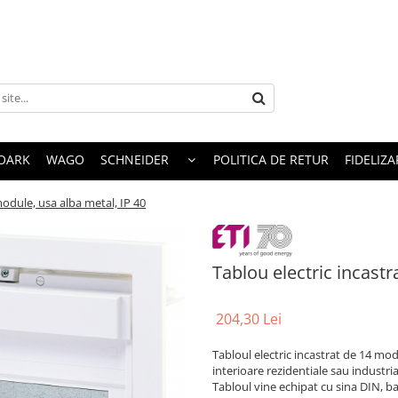
OARK
WAGO
SCHNEIDER
POLITICA DE RETUR
FIDELIZA
module, usa alba metal, IP 40
Tablou electric incastr
204,30 Lei
Tabloul electric incastrat de 14 mo
interioare rezidentiale sau industria
Tabloul vine echipat cu sina DIN, ba