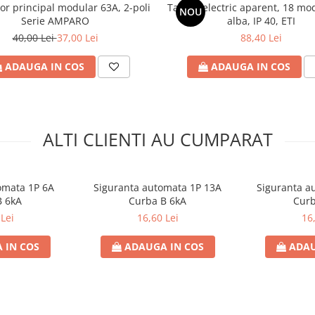
r principal modular 63A, 2-poli
Tablou electric aparent, 18 mo
NOU
Serie AMPARO
alba, IP 40, ETI
40,00 Lei
37,00 Lei
88,40 Lei
ADAUGA IN COS
ADAUGA IN COS
ALTI CLIENTI AU CUMPARAT
omata 1P 6A
Siguranta automata 1P 13A
Siguranta a
B 6kA
Curba B 6kA
Curb
Lei
16,60 Lei
16
 IN COS
ADAUGA IN COS
ADAU