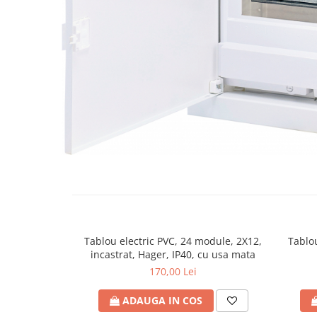
RCCB - 100mA - tip A
RCCB - 30mA - tip A
RCBO - Intrerupatoare cu protectie
diferentiala si la supracurent
RCBO - 10mA - tip A
RCBO - 30mA - tip A
Curba B
Curba C
RCBO - 30mA - tip A - Trifazat
Iluminat
Surse de iluminat
Banda LED si transformatoare
Tablou electric PVC, 24 module, 2X12,
Tablou
Becuri incandescente si halogn
incastrat, Hager, IP40, cu usa mata
Becuri si tuburi LED
170,00 Lei
Corpuri de iluminat
ADAUGA IN COS
Aplice perete