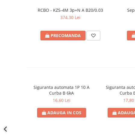
defectului de arc electric
Cabluri electrice
RCBO - KZS-4M 3p+N A B20/0.03
Sep
NYM-J
374,30 Lei
NYY-J
PRECOMANDA
Cleme si accesorii
Accesorii tablou
Blocuri de distributie
Busbar
Cleme cu conexiune rapida
Cleme derivatie
Siguranta automata 1P 10 A
Siguranta aut
Cleme terminale
Curba B 6kA
Curba 
Cleme Wago
16,60 Lei
17,80 
Dispozitive stingere incendii
ADAUGA IN COS
ADAUGA
tablouri
Pini terminali
Compensarea puterii reactive