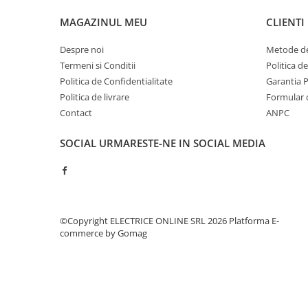
Contoare de energie
MAGAZINUL MEU
CLIENTI
Doze si aparataj modular
Despre noi
Metode de
Protectia Sistemelor Fotovoltaicelor
Termeni si Conditii
Politica d
Separatoare si fuzibile de curent
Politica de Confidentialitate
Garantia 
continuu
Politica de livrare
Formular 
Cablu solar
Contact
ANPC
Descarcatoare de curent continuu
SOCIAL
URMARESTE-NE IN SOCIAL MEDIA
Tablouri echipate PV
Relee si contactoare modulare
Contactoare modulare
DigiTop
©Copyright ELECTRICE ONLINE SRL 2026
Platforma E-
Relee de timp
commerce by Gomag
Relee monitorizare
Separatoare si sigurante fuzibile
Separatoare de sarcina