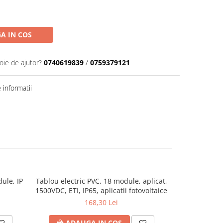
A IN COS
oie de ajutor?
0740619839
/
0759379121
informatii
ule, IP
Tablou electric PVC, 18 module, aplicat,
Tablou electr
1500VDC, ETI, IP65, aplicatii fotovoltaice
1500VDC, ETI, 
168,30 Lei
ADAUGA IN COS
ADA