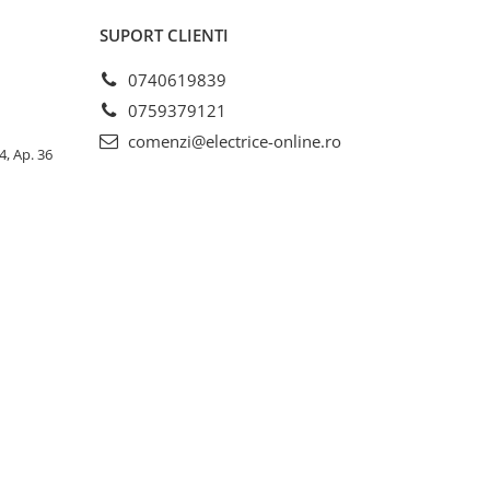
SUPORT CLIENTI
0740619839
0759379121
comenzi@electrice-online.ro
4, Ap. 36