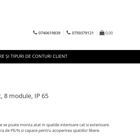
0740619839
0759379121
0,00
RE ȘI TIPURI DE CONTURI CLIENT
t, 8 module, IP 65
 se poate monta atat in spatiile interioare cat si exterioare.
ra de PE/N si capace pentru acoperirea spatiilor libere.