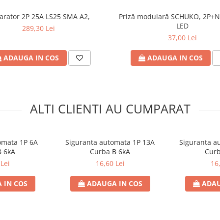
arator 2P 25A LS25 SMA A2,
Priză modulară SCHUKO, 2P+N
LED
289,30 Lei
37,00 Lei
ADAUGA IN COS
ADAUGA IN COS
ALTI CLIENTI AU CUMPARAT
omata 1P 6A
Siguranta automata 1P 13A
Siguranta a
B 6kA
Curba B 6kA
Curb
Lei
16,60 Lei
16
 IN COS
ADAUGA IN COS
ADAU