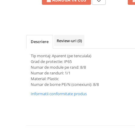
Plafoniere
Proiectoare
Spoturi tavan
Surse de iluminat tehnic si
accesorii
Review-uri
(0)
Descriere
Corpuri liniare
Iluminat de siguranta
Tip montaj: Aparent (pe tencuiala)
Iluminat pe sina magnetica
Grad de protectie: IP65
Numar de module pe rand: 8/8
Paneluri LED
Numar de randuri: 1/1
Corpuri de iluminat decorativ
Material: Plastic
interior/exterior
Numar de borne PE/N (conexiuni): 8/8
Exterior
Informatii conformitate produs
Accesorii pentru iluminat
Dulii
Senzori de miscare, crepusculari si
ceasuri programabile
AFDD – Dispozitive de detectare a