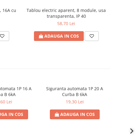
, 16A cu
Tablou electric aparent, 8 module, usa
Cle
transparenta, IP 40
58,70 Lei
ADAUGA IN COS
A
utomata 1P 16 A
Siguranta automata 1P 20 A
Sigurant
a B 6kA
Curba B 6kA
C
,60 Lei
19,30 Lei
GA IN COS
ADAUGA IN COS
AD