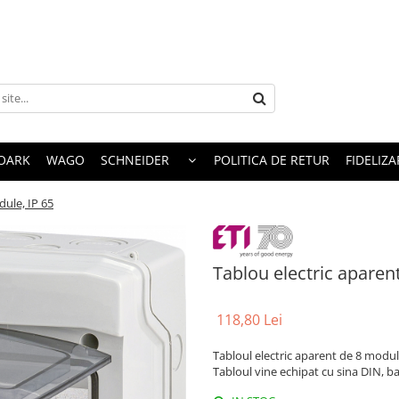
OARK
WAGO
SCHNEIDER
POLITICA DE RETUR
FIDELIZA
dule, IP 65
Tablou electric aparen
118,80 Lei
Tabloul electric aparent de 8 module
Tabloul vine echipat cu sina DIN, ba