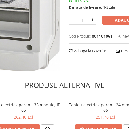
IN STOC
Durata de livrare:
1-3 Zile
ADAUG
Cod Produs:
001101061
Ai nev
Adauga la Favorite
Cere 
PRODUSE ALTERNATIVE
 electric aparent, 36 module, IP
Tablou electric aparent, 24 mod
65
65
262,40 Lei
251,70 Lei
ADAUGA IN COS
ADAUGA IN COS