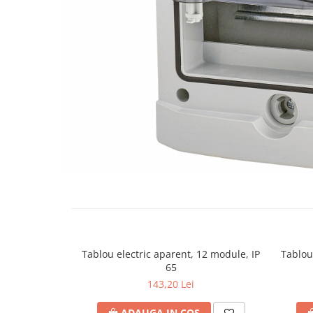
RCCB - 100mA - tip A
RCCB - 30mA - tip A
RCBO - Intrerupatoare cu protectie
diferentiala si la supracurent
RCBO - 10mA - tip A
RCBO - 30mA - tip A
Curba B
Curba C
RCBO - 30mA - tip A - Trifazat
Iluminat
Surse de iluminat
Banda LED si transformatoare
Becuri incandescente si halogn
Tablou electric aparent, 12 module, IP
Tablou
65
Becuri si tuburi LED
143,20 Lei
Corpuri de iluminat
Aplice perete
ADAUGA IN COS