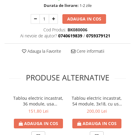
Durata de livrare:
1-2 zile
ADAUGA IN COS
Cod Produs:
BK080006
Ai nevoie de ajutor?
0740619839
/
0759379121
Adauga la Favorite
Cere informatii
PRODUSE ALTERNATIVE
Tablou electric incastrat,
Tablou electric incastrat,
Ta
36 module, usa
54 module, 3x18, cu usa
transparenta, IP 40
transparenta, adancime
151,80 Lei
200,00 Lei
nisa 70mm, TOPO, IP40
ADAUGA IN COS
ADAUGA IN COS