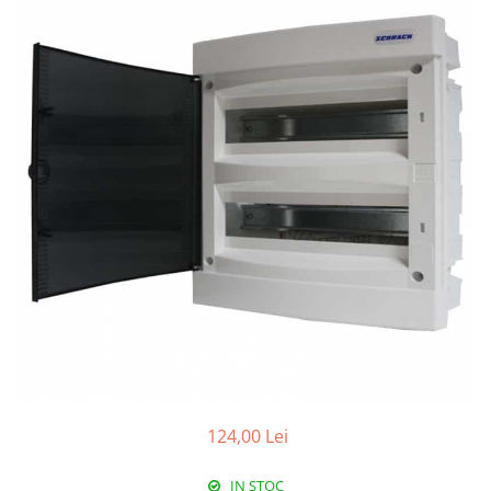
Paneluri LED
Corpuri de iluminat decorativ
interior/exterior
Exterior
Accesorii pentru iluminat
Dulii
Senzori de miscare, crepusculari si
ceasuri programabile
124,00 Lei
IN STOC