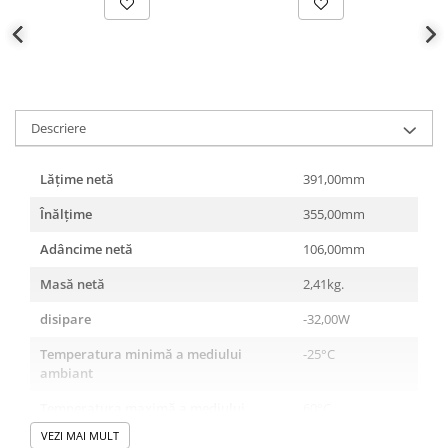
Descriere
Lățime netă
391,00mm
Înălţime
355,00mm
Adâncime netă
106,00mm
Masă netă
2,41kg.
disipare
-32,00W
Temperatura minimă a mediului
-25°C
ambiant
Temperatura maximă a mediului
60°C
ambiant
VEZI MAI MULT