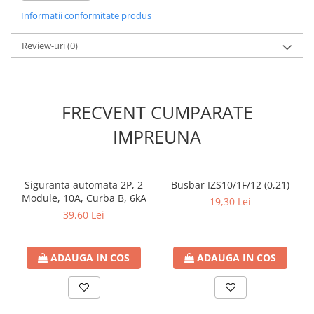
Versiune
îngropat cu uşă
Informatii conformitate produs
Material uşă
plastic
Review-uri
(0)
transparent
Rânduri
2
module / rând
18
FRECVENT CUMPARATE
Grad de protecţie
IP40
IMPREUNA
Culoare
Alb pur
Fabricant
Schrack
Siguranta automata 2P, 2
Busbar IZS10/1F/12 (0,21)
Module, 10A, Curba B, 6kA
19,30 Lei
39,60 Lei
ADAUGA IN COS
ADAUGA IN COS