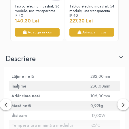
Tablou electric incastrat, 36
Tablou electric incastrat, 54
Tab
module, usa transparenta,
module, usa transparenta,
mo
IP 40
IP 40
IP
140,30 Lei
227,30 Lei
15
Adauga in cos
Adauga in cos
Descriere
Lățime netă
282,00mm
Înălţime
230,00mm
Adâncime netă
106,00mm
Masă netă
0,92kg.
disipare
-17,00W
Temperatura minimă a mediului
-25°C