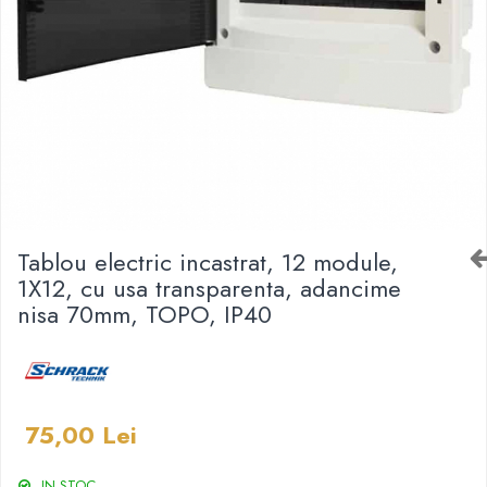
Paneluri LED
Corpuri de iluminat decorativ
interior/exterior
Exterior
Accesorii pentru iluminat
Dulii
Senzori de miscare, crepusculari si
ceasuri programabile
Tablou electric incastrat, 12 module,
1X12, cu usa transparenta, adancime
nisa 70mm, TOPO, IP40
75,00 Lei
IN STOC