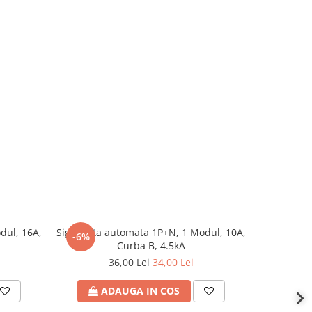
dul, 16A,
Siguranta automata 1P+N, 1 Modul, 10A,
RCCB AMPAR
-6%
Curba B, 4.5kA
36,00 Lei
34,00 Lei
ADAUGA IN COS
A