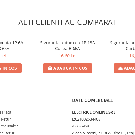
ALTI CLIENTI AU CUMPARAT
omata 1P 6A
Siguranta automata 1P 13A
Siguranta a
B 6kA
Curba B 6kA
Curb
Lei
16,60 Lei
16
 IN COS
ADAUGA IN COS
ADAU
DATE COMERCIALE
 Plata
ELECTRICE ONLINE SRL
e Retur
J2021002634408
Produselor
43736958
de Retur
Aleea Ninsorii, nr. 30A, Bloc C3, Etaj 