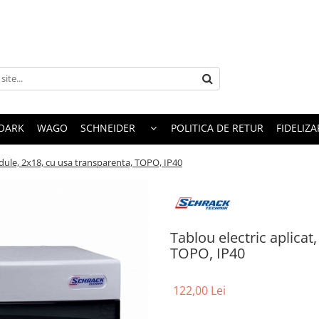
OARK
WAGO
SCHNEIDER
POLITICA DE RETUR
FIDELIZA
odule, 2x18, cu usa transparenta, TOPO, IP40
Tablou electric aplicat
TOPO, IP40
122,00 Lei