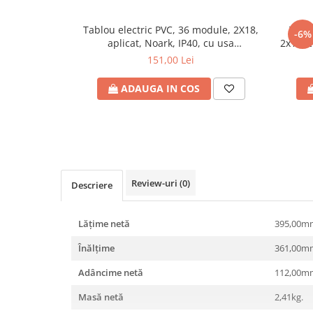
Plafoniere
Tablou electric PVC, 36 module, 2X18,
Tablo
Proiectoare
-6%
aplicat, Noark, IP40, cu usa
2x12, 
Spoturi tavan
transparenta
151,00 Lei
Surse de iluminat tehnic si
accesorii
ADAUGA IN COS
Corpuri liniare
Iluminat de siguranta
Iluminat pe sina magnetica
Paneluri LED
Corpuri de iluminat decorativ
Review-uri
(0)
Descriere
interior/exterior
Exterior
Lățime netă
395,00m
Accesorii pentru iluminat
Înălţime
361,00m
Dulii
Senzori de miscare, crepusculari si
Adâncime netă
112,00m
ceasuri programabile
Masă netă
2,41kg.
AFDD – Dispozitive de detectare a