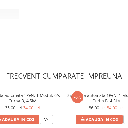
 tencuială
ransparent
FRECVENT CUMPARATE IMPREUNA
ta automata 1P+N, 1 Modul, 6A,
Siguranta automata 1P+N, 1 Mo
-6%
Curba B, 4.5kA
Curba B, 4.5kA
35,00 Lei
34,00 Lei
36,00 Lei
34,00 Lei
ADAUGA IN COS
ADAUGA IN COS