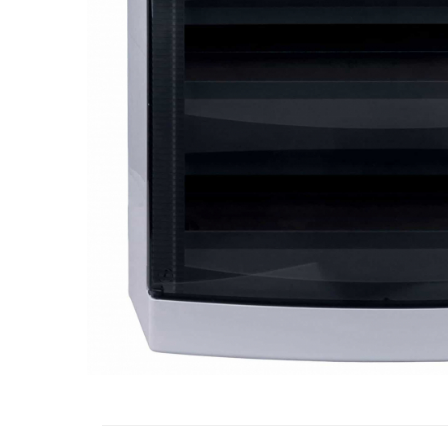
RCCB - 100mA - tip A
RCCB - 30mA - tip A
RCBO - Intrerupatoare cu protectie
diferentiala si la supracurent
RCBO - 10mA - tip A
RCBO - 30mA - tip A
Curba B
Curba C
RCBO - 30mA - tip A - Trifazat
Iluminat
Surse de iluminat
Banda LED si transformatoare
Becuri incandescente si halogn
Becuri si tuburi LED
Corpuri de iluminat
Aplice perete