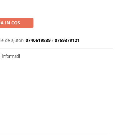
A IN COS
ie de ajutor?
0740619839
/
0759379121
informatii