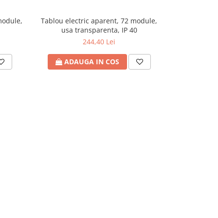
module,
Tablou electric aparent, 72 module,
Tablou elec
usa transparenta, IP 40
u
244,40 Lei
ADAUGA IN COS
ADA