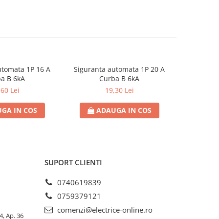
utomata 1P 16 A
Siguranta automata 1P 20 A
Sigurant
a B 6kA
Curba B 6kA
C
,60 Lei
19,30 Lei
GA IN COS
ADAUGA IN COS
AD
SUPORT CLIENTI
0740619839
0759379121
comenzi@electrice-online.ro
4, Ap. 36