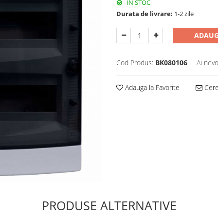
IN STOC
Durata de livrare:
1-2 zile
ADAUG
Cod Produs:
BK080106
Ai nevo
Adauga la Favorite
Cere 
PRODUSE ALTERNATIVE