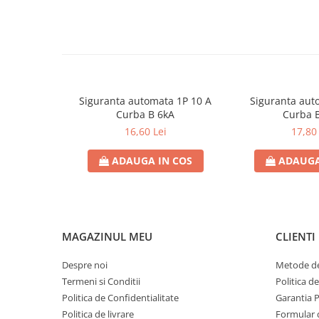
Contoare de energie
Doze si aparataj modular
Protectia Sistemelor Fotovoltaicelor
Separatoare si fuzibile de curent
continuu
Siguranta automata 1P 10 A
Siguranta aut
Cablu solar
Curba B 6kA
Curba 
Descarcatoare de curent continuu
16,60 Lei
17,80 
Tablouri echipate PV
ADAUGA IN COS
ADAUGA
Relee si contactoare modulare
Contactoare modulare
DigiTop
Relee de timp
MAGAZINUL MEU
CLIENTI
Relee monitorizare
Despre noi
Metode de
Separatoare si sigurante fuzibile
Termeni si Conditii
Politica d
Separatoare de sarcina
Politica de Confidentialitate
Garantia 
Politica de livrare
Formular 