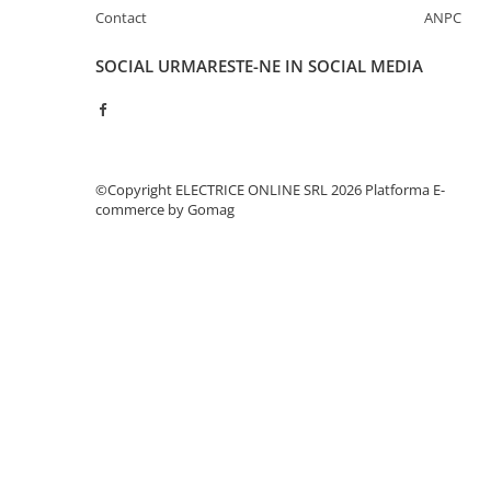
Separatoare sigurante fuzibile
Contact
ANPC
Sigurante fuzibile
SOCIAL
URMARESTE-NE IN SOCIAL MEDIA
Sigurante fuzibile tip C,
dimensiune 10x38
Sigurante fuzibile tip C,
dimensiune 14x51
Sigurante fuzibile tip D II
©Copyright ELECTRICE ONLINE SRL 2026
Platforma E-
Sigurante fuzibile tip D III
commerce by Gomag
Sigurante radio 5x20
SV comutator modular de sarcină
SPD - Descarcator - Protectie
supratensiuni
T12
T2
Statie incarcare AUTO
Tablouri electrice
Tablouri electrice IP40