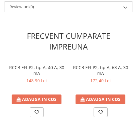
Tip conexiune: fir
Contoare de energie
Informații despre produs: Suport lampă GU10 inclus
Review-uri
(0)
Informații despre produs: anti-îngălbenire, rezistență la flacără,
Doze si aparataj modular
anti-orbire
Protectia Sistemelor Fotovoltaicelor
Separatoare si fuzibile de curent
FRECVENT CUMPARATE
continuu
IMPREUNA
Cablu solar
Descarcatoare de curent continuu
Tablouri echipate PV
RCCB EFI-P2, tip A, 40 A, 30
RCCB EFI-P2, tip A, 63 A, 30
mA
mA
Relee si contactoare modulare
148,90 Lei
172,40 Lei
Contactoare modulare
DigiTop
ADAUGA IN COS
ADAUGA IN COS
Relee de timp
Relee monitorizare
Separatoare si sigurante fuzibile
Separatoare de sarcina