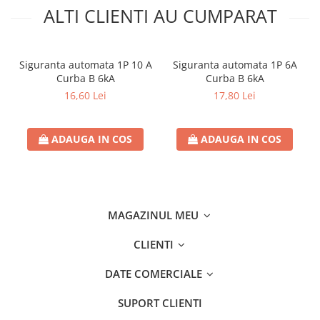
Separatoare sigurante fuzibile
ALTI CLIENTI AU CUMPARAT
Sigurante fuzibile
Sigurante fuzibile tip C,
dimensiune 10x38
Siguranta automata 1P 10 A
Siguranta automata 1P 6A
Sigurante fuzibile tip C,
Curba B 6kA
Curba B 6kA
dimensiune 14x51
16,60 Lei
17,80 Lei
Sigurante fuzibile tip D II
Sigurante fuzibile tip D III
ADAUGA IN COS
ADAUGA IN COS
Sigurante radio 5x20
SV comutator modular de sarcină
SPD - Descarcator - Protectie
supratensiuni
MAGAZINUL MEU
T12
T2
CLIENTI
Statie incarcare AUTO
DATE COMERCIALE
Tablouri electrice
SUPORT CLIENTI
Tablouri electrice IP40