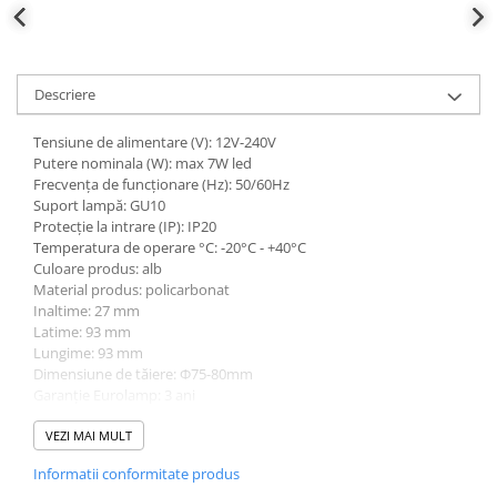
defectului de arc electric
Cabluri electrice
NYM-J
Descriere
NYY-J
Cleme si accesorii
Tensiune de alimentare (V): 12V-240V
Accesorii tablou
Putere nominala (W): max 7W led
Frecvența de funcționare (Hz): 50/60Hz
Blocuri de distributie
Suport lampă: GU10
Protecție la intrare (IP): IP20
Busbar
Temperatura de operare °C: -20°C - +40°C
Cleme cu conexiune rapida
Culoare produs: alb
Material produs: policarbonat
Cleme derivatie
Inaltime: 27 mm
Cleme terminale
Latime: 93 mm
Lungime: 93 mm
Cleme Wago
Dimensiune de tăiere: Φ75-80mm
Garanție Eurolamp: 3 ani
Dispozitive stingere incendii
Certificari: Da
tablouri
Marcaj CE: Da
VEZI MAI MULT
Pini terminali
Înălțime de instalare: 2-5mtr
Informatii conformitate produs
Evaluare de izolare: Clasa II
Compensarea puterii reactive