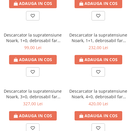
ADAUGA IN COS
ADAUGA IN COS
Descarcator la supratensiune
Descarcator la supratensiune
Noark, 1+0, debrosabil fara
Noark, 1+1, debrosabil fara
semnalizare, 1P, tip C,
semnalizare, 1P+N, tip C,
99,00 Lei
232,00 Lei
275VAC, 103347
275VAC
ADAUGA IN COS
ADAUGA IN COS
Descarcator la supratensiune
Descarcator la supratensiune
Noark, 3+0, debrosabil fara
Noark, 4+0, debrosabil fara
semnalizare, 3P, tip C, 275VAC
semnalizare, 4P, tip C, 275VAC
327,00 Lei
420,00 Lei
ADAUGA IN COS
ADAUGA IN COS