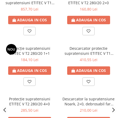
supratensiuni ETITEC V T12
ETITEC V T2 280/20 2+0
280/12,5 3+1
857,70 Lei
160,80 Lei
ADAUGA IN COS
ADAUGA IN COS
Protecție supratensiuni
Descarcator protectie
NOU
ETITEC V T2 280/20 1+1
supratensiuni ETITEC V T12
280/12,5 2+0
184,10 Lei
410,55 Lei
ADAUGA IN COS
ADAUGA IN COS
Protecție supratensiuni
Descarcator la supratensiune
ETITEC V T2 280/20 4+0
Noark, 2+0, debrosabil fara
semnalizare, 2P, tip C, 275VAC
285,50 Lei
210,00 Lei