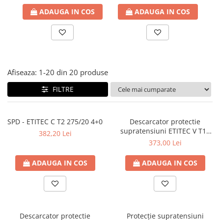
Paneluri LED
ADAUGA IN COS
ADAUGA IN COS
Corpuri de iluminat decorativ
interior/exterior
Exterior
Accesorii pentru iluminat
Afiseaza:
1-
20
din
20
produse
Dulii
FILTRE
Senzori de miscare, crepusculari si
ceasuri programabile
SPD - ETITEC C T2 275/20 4+0
Descarcator protectie
supratensiuni ETITEC V T12
382,20 Lei
280/12,5 1+1
373,00 Lei
ADAUGA IN COS
ADAUGA IN COS
Descarcator protectie
Protecție supratensiuni