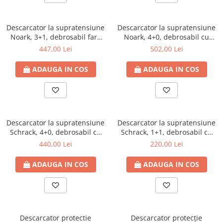
Descarcator la supratensiune
Descarcator la supratensiune
Noark, 3+1, debrosabil fara
Noark, 4+0, debrosabil cu
semnalizare, 3P+N, tip C,
semnalizare, 4P, tip C, 275VAC
447,00 Lei
502,00 Lei
275VAC
ADAUGA IN COS
ADAUGA IN COS
Descarcator la supratensiune
Descarcator la supratensiune
Schrack, 4+0, debrosabil cu
Schrack, 1+1, debrosabil cu
semnalizare, 4P, tip C,
semnalizare, 2P, tip C,
440,00 Lei
220,00 Lei
280VAC, serie UAS
280VAC, serie UAS
ADAUGA IN COS
ADAUGA IN COS
Descarcator protectie
Descarcator protecție