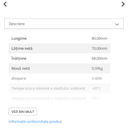
Descriere
Lungime
80,00mm
Lățime netă
70,00mm
Înălţime
68,00mm
Masă netă
0,39kg.
disipare
0,40W
Temperatura minimă a mediului ambiant
-40°C
Temperatura maximă a mediului ambiant
70°C
Versiune
seria UAS
VEZI MAI MULT
Clasă de protecţie
TII/C
Informatii conformitate produs