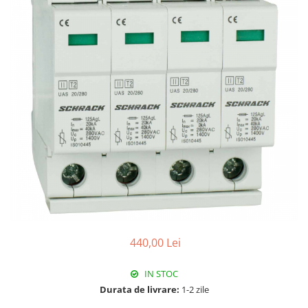
Paneluri LED
Corpuri de iluminat decorativ
interior/exterior
Exterior
Accesorii pentru iluminat
Dulii
Senzori de miscare, crepusculari si
ceasuri programabile
440,00 Lei
IN STOC
Durata de livrare:
1-2 zile