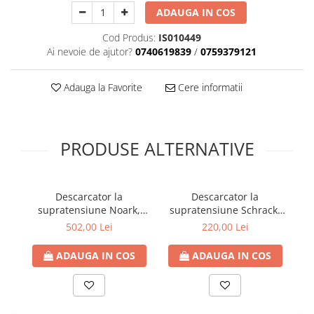
ADAUGA IN COS
Cod Produs:
IS010449
Ai nevoie de ajutor?
0740619839
/
0759379121
Adauga la Favorite
Cere informatii
PRODUSE ALTERNATIVE
Descarcator la
Descarcator la
supratensiune Noark,
supratensiune Schrack,
4+0, debrosabil cu
1+1, debrosabil cu
502,00 Lei
220,00 Lei
semnalizare, 4P, tip C,
semnalizare, 2P, tip C,
s
275VAC
280VAC, serie UAS
ADAUGA IN COS
ADAUGA IN COS