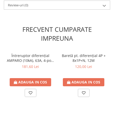
Tensiune nominală maximă AC
280VAC
Review-uri
(0)
Curent descărcare nominal
20kA
Curent descărcat maxim
40kA
Nivel de protecţie
1,5kV
FRECVENT CUMPARATE
Fabricant
Schrack
IMPREUNA
Întreruptor diferenţial
Baretă pt. diferențial 4P +
AMPARO (10kA), 63A, 4-poli,
8x1P+N, 12M
30mA
181,60 Lei
120,00 Lei
ADAUGA IN COS
ADAUGA IN COS