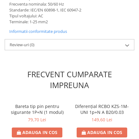
Frecventa nominala: 50/60 Hz
Contoare de energie
Standarde: IEC/EN 60898-1, IEC 60947-2
Doze si aparataj modular
Tipul voltajului: AC
Terminale: 1-25 mm2
Protectia Sistemelor Fotovoltaicelor
Separatoare si fuzibile de curent
Informatii conformitate produs
continuu
Review-uri
(0)
Cablu solar
Descarcatoare de curent continuu
Tablouri echipate PV
FRECVENT CUMPARATE
Relee si contactoare modulare
IMPREUNA
Contactoare modulare
DigiTop
Relee de timp
Bareta tip pin pentru
Diferențial RCBO KZS-1M-
Relee monitorizare
sigurante 1P+N (1 modul)
UNI 1p+N A B20/0.03
79,70 Lei
149,60 Lei
Separatoare si sigurante fuzibile
Separatoare de sarcina
ADAUGA IN COS
ADAUGA IN COS