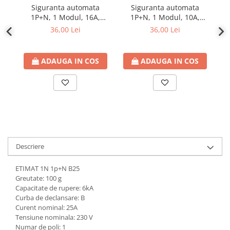
defectului de arc electric
Siguranta automata
Siguranta automata
Cabluri electrice
1P+N, 1 Modul, 16A,
1P+N, 1 Modul, 10A,
1P
Curba B, 6kA
Curba B, 6kA
NYM-J
36,00 Lei
36,00 Lei
NYY-J
Cleme si accesorii
ADAUGA IN COS
ADAUGA IN COS
Accesorii tablou
Blocuri de distributie
Busbar
Cleme cu conexiune rapida
Cleme derivatie
Descriere
Cleme terminale
ETIMAT 1N 1p+N B25
Cleme Wago
Greutate: 100 g
Dispozitive stingere incendii
Capacitate de rupere: 6kA
tablouri
Curba de declansare: B
Curent nominal: 25A
Pini terminali
Tensiune nominala: 230 V
Compensarea puterii reactive
Numar de poli: 1