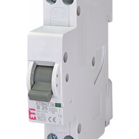
RCCB - 100mA - tip A
RCCB - 30mA - tip A
RCBO - Intrerupatoare cu protectie
diferentiala si la supracurent
RCBO - 10mA - tip A
RCBO - 30mA - tip A
Curba B
Curba C
RCBO - 30mA - tip A - Trifazat
Iluminat
Surse de iluminat
Banda LED si transformatoare
Becuri incandescente si halogn
Becuri si tuburi LED
Corpuri de iluminat
Aplice perete