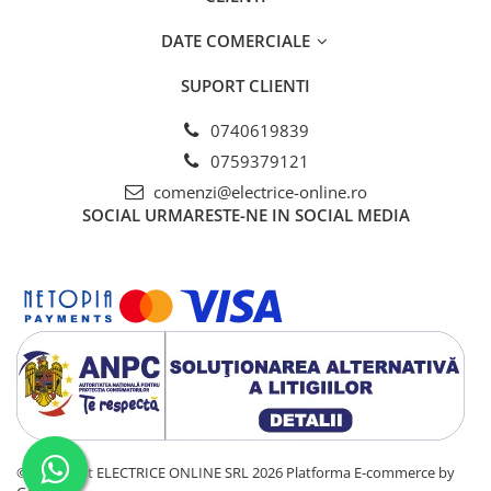
Tablouri electrice - PT
Tablouri electrice - ST
DATE COMERCIALE
Tablouri Combo (Curenti tari +
SUPORT CLIENTI
media)
Tablouri electrice aparente - usa
0740619839
metal
0759379121
Tablouri electrice incastrate - usa
comenzi@electrice-online.ro
alba metal
SOCIAL
URMARESTE-NE IN SOCIAL MEDIA
Tablouri electrice IP65
Tablouri Multimedia
©Copyright ELECTRICE ONLINE SRL 2026
Platforma E-commerce by