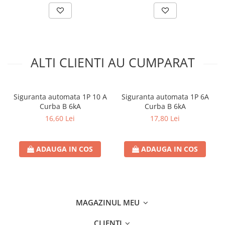
Separatoare sigurante fuzibile
Sigurante fuzibile
Sigurante fuzibile tip C,
dimensiune 10x38
Sigurante fuzibile tip C,
ALTI CLIENTI AU CUMPARAT
dimensiune 14x51
Sigurante fuzibile tip D II
Sigurante fuzibile tip D III
Siguranta automata 1P 10 A
Siguranta automata 1P 6A
Sigurante radio 5x20
Curba B 6kA
Curba B 6kA
SV comutator modular de sarcină
16,60 Lei
17,80 Lei
SPD - Descarcator - Protectie
supratensiuni
ADAUGA IN COS
ADAUGA IN COS
T12
T2
Statie incarcare AUTO
Tablouri electrice
MAGAZINUL MEU
Tablouri electrice IP40
CLIENTI