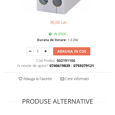
Plafoniere
Proiectoare
Spoturi tavan
36,00 Lei
Surse de iluminat tehnic si
accesorii
IN STOC
Corpuri liniare
Durata de livrare:
1-3 Zile
Iluminat de siguranta
Iluminat pe sina magnetica
ADAUGA IN COS
Paneluri LED
Cod Produs:
002191106
Corpuri de iluminat decorativ
Ai nevoie de ajutor?
0740619839
/
0759379121
interior/exterior
Exterior
Adauga la Favorite
Cere informatii
Accesorii pentru iluminat
Dulii
Senzori de miscare, crepusculari si
PRODUSE ALTERNATIVE
ceasuri programabile
AFDD – Dispozitive de detectare a