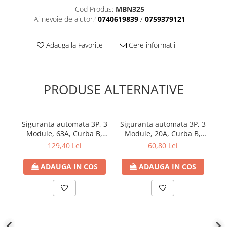
Cod Produs:
MBN325
Ai nevoie de ajutor?
0740619839
/
0759379121
Adauga la Favorite
Cere informatii
PRODUSE ALTERNATIVE
Siguranta automata 3P, 3
Siguranta automata 3P, 3
Si
Module, 63A, Curba B,
Module, 20A, Curba B,
M
6kA
6kA
129,40 Lei
60,80 Lei
ADAUGA IN COS
ADAUGA IN COS