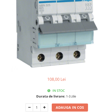
Paneluri LED
Corpuri de iluminat decorativ
interior/exterior
Exterior
Accesorii pentru iluminat
Dulii
Senzori de miscare, crepusculari si
ceasuri programabile
108,00 Lei
IN STOC
Durata de livrare:
1-3 zile
ADAUGA IN COS