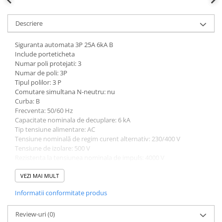
Descriere
Siguranta automata 3P 25A 6kA B
Include porteticheta
Numar poli protejati: 3
Numar de poli: 3P
Tipul polilor: 3 P
Comutare simultana N-neutru: nu
Curba: B
Frecventa: 50/60 Hz
Capacitate nominala de decuplare: 6 kA
Tip tensiune alimentare: AC
Tensiune nominală de regim curent alternativ: 230/400 V
Tensiune de izolare: 500 V
Rezistenta la tensiunea nominala de impuls: 4000 V
Capacitate de rupere la functionare nominala, lcn sub 230V AC
conform IEC 60898-1: 6 kA
VEZI MAI MULT
Capacitate de rupere la functionare nominala, lcs AC conform IEC
Informatii conformitate produs
60898-1: 6 kA
Durata de viata electrica in numar de cicluri: 4000
Durata de viata mecanica numar operatiuni de acţionare: 20000
Review-uri
(0)