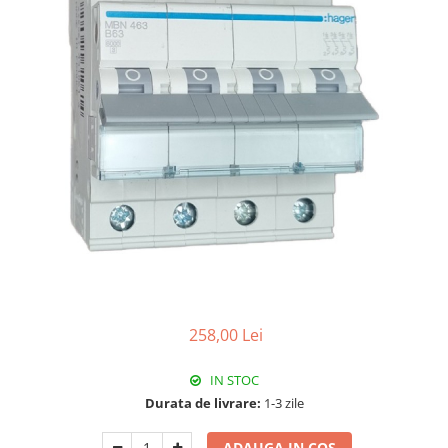
Paneluri LED
Corpuri de iluminat decorativ
interior/exterior
Exterior
Accesorii pentru iluminat
Dulii
Senzori de miscare, crepusculari si
ceasuri programabile
258,00 Lei
IN STOC
Durata de livrare:
1-3 zile
ADAUGA IN COS