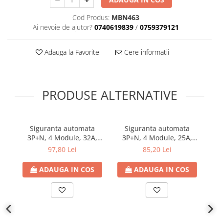
Cod Produs:
MBN463
Ai nevoie de ajutor?
0740619839
/
0759379121
Adauga la Favorite
Cere informatii
PRODUSE ALTERNATIVE
Siguranta automata
Siguranta automata
3P+N, 4 Module, 32A,
3P+N, 4 Module, 25A,
Curba B, 6kA
Curba B, 6kA
97,80 Lei
85,20 Lei
ADAUGA IN COS
ADAUGA IN COS