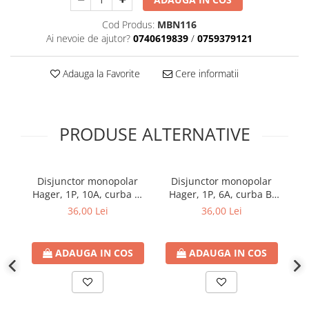
Plafoniere
Cod Produs:
MBN116
Proiectoare
Ai nevoie de ajutor?
0740619839
/
0759379121
Spoturi tavan
Surse de iluminat tehnic si
Adauga la Favorite
Cere informatii
accesorii
Corpuri liniare
Iluminat de siguranta
PRODUSE ALTERNATIVE
Iluminat pe sina magnetica
Paneluri LED
Corpuri de iluminat decorativ
Disjunctor monopolar
Disjunctor monopolar
interior/exterior
Hager, 1P, 10A, curba B,
Hager, 1P, 6A, curba B,
6kA
6kA
Exterior
36,00 Lei
36,00 Lei
Accesorii pentru iluminat
Dulii
ADAUGA IN COS
ADAUGA IN COS
Senzori de miscare, crepusculari si
ceasuri programabile
AFDD – Dispozitive de detectare a