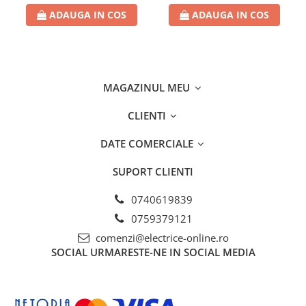
Separatoare sigurante fuzibile
ADAUGA IN COS
ADAUGA IN COS
Sigurante fuzibile
Sigurante fuzibile tip C,
dimensiune 10x38
Sigurante fuzibile tip C,
MAGAZINUL MEU
dimensiune 14x51
Sigurante fuzibile tip D II
CLIENTI
Sigurante fuzibile tip D III
Sigurante radio 5x20
DATE COMERCIALE
SV comutator modular de sarcină
SUPORT CLIENTI
SPD - Descarcator - Protectie
supratensiuni
0740619839
T12
0759379121
T2
comenzi@electrice-online.ro
SOCIAL
URMARESTE-NE IN SOCIAL MEDIA
Statie incarcare AUTO
Tablouri electrice
Tablouri electrice IP40