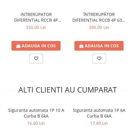
Contoare de energie
Doze si aparataj modular
INTRERUPATOR
ÎNTRERUPĂTOR
DIFERENTIAL RCCB 4P
DIFERENȚIAL RCCB 4P 63A,
Protectia Sistemelor Fotovoltaicelor
40A/30MA, TIP A, HAGER
30MA, TIP A, 6KA, HAGER
330,00 Lei
395,00 Lei
Separatoare si fuzibile de curent
continuu
Cablu solar
ADAUGA IN COS
ADAUGA IN COS
Descarcatoare de curent continuu
Tablouri echipate PV
Relee si contactoare modulare
Contactoare modulare
ALTI CLIENTI AU CUMPARAT
DigiTop
Relee de timp
Relee monitorizare
Siguranta automata 1P 10 A
Siguranta automata 1P 6A
Curba B 6kA
Curba B 6kA
Separatoare si sigurante fuzibile
16,60 Lei
17,80 Lei
Separatoare de sarcina