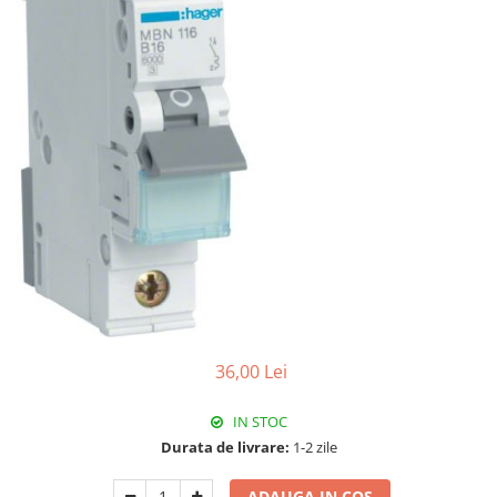
RCCB - 100mA - tip A
RCCB - 30mA - tip A
RCBO - Intrerupatoare cu protectie
diferentiala si la supracurent
RCBO - 10mA - tip A
RCBO - 30mA - tip A
Curba B
Curba C
RCBO - 30mA - tip A - Trifazat
Iluminat
Surse de iluminat
Banda LED si transformatoare
36,00 Lei
Becuri incandescente si halogn
IN STOC
Becuri si tuburi LED
Durata de livrare:
1-2 zile
Corpuri de iluminat
Aplice perete
ADAUGA IN COS