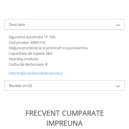
defectului de arc electric
Cabluri electrice
NYM-J
Descriere
NYY-J
Cleme si accesorii
Siguranta automata 1P 16A
Accesorii tablou
Cod produs: MBN116
Asigura protectie la scurtcircuit si suprasarcina.
Blocuri de distributie
Capacitate de rupere: 6kA
Aparataj modular
Busbar
Curba de declansare: B
Cleme cu conexiune rapida
Informatii conformitate produs
Cleme derivatie
Review-uri
(0)
Cleme terminale
Cleme Wago
Dispozitive stingere incendii
tablouri
FRECVENT CUMPARATE
Pini terminali
IMPREUNA
Compensarea puterii reactive