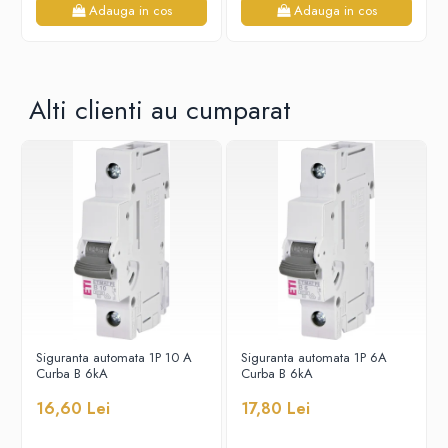
Adauga in cos
Adauga in cos
Sigurante fuzibile
Sigurante fuzibile tip C, dimensiune
10x38
Sigurante fuzibile tip C, dimensiune
Alti clienti au cumparat
14x51
Sigurante fuzibile tip D II
Sigurante fuzibile tip D III
Sigurante radio 5x20
SV comutator modular de sarcină
SPD - Descarcator - Protectie
supratensiuni
T12
T2
Statie incarcare AUTO
Siguranta automata 1P 10 A
Siguranta automata 1P 6A
Curba B 6kA
Curba B 6kA
Tablouri electrice
Tablouri electrice IP40
16,60 Lei
17,80 Lei
Tablouri electrice - PT