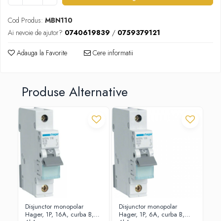
Proiectoare
Cod Produs:
MBN110
Spoturi tavan
Ai nevoie de ajutor?
0740619839
/
0759379121
Surse de iluminat tehnic si
accesorii
Adauga la Favorite
Cere informatii
Corpuri liniare
Iluminat de siguranta
Produse Alternative
Iluminat pe sina magnetica
Paneluri LED
Corpuri de iluminat decorativ
-8
interior/exterior
Exterior
Accesorii pentru iluminat
Dulii
Senzori de miscare, crepusculari si
ceasuri programabile
AFDD – Dispozitive de detectare a
Disjunctor monopolar
Disjunctor monopolar
Si
defectului de arc electric
Hager, 1P, 16A, curba B,
Hager, 1P, 6A, curba B,
mo