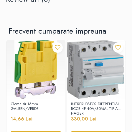
Contoare de energie
Doze si aparataj modular
Protectia Sistemelor Fotovoltaicelor
Separatoare si fuzibile de curent
Frecvent cumparate impreuna
continuu
Cablu solar
Descarcatoare de curent continuu
Tablouri echipate PV
Relee si contactoare modulare
Contactoare modulare
DigiTop
Relee de timp
Relee monitorizare
Clema sir 16mm -
INTRERUPATOR DIFERENTIAL
GALBEN/VERDE
RCCB 4P 40A/30MA, TIP A,
Separatoare si sigurante fuzibile
HAGER
Separatoare de sarcina
14,66 Lei
330,00 Lei
Separatoare sigurante fuzibile