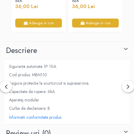
6kA,
6kA
6 
Cabluri electrice
36,00 Lei
36,00 Lei
19
NYM-J
17
NYY-J
Adauga in cos
Adauga in cos
Cleme si accesorii
Accesorii tablou
Blocuri de distributie
Descriere
Busbar
Cleme cu conexiune rapida
Siguranta automata 1P 10A
Cleme derivatie
Cod produs: MBN110
Asigura protectie la scurtcircuit si suprasarcina.
Cleme terminale
Capacitate de rupere: 6kA
Cleme Wago
Aparataj modular
Dispozitive stingere incendii
tablouri
Curba de declansare: B
Pini terminali
Informatii conformitate produs
Compensarea puterii reactive
Review-uri
(0)