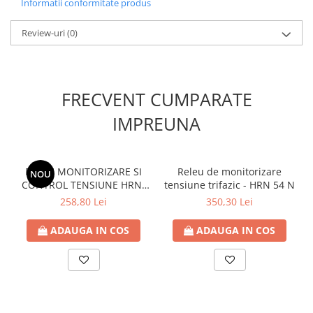
Informatii conformitate produs
Categorie produs
AM6
Review-uri
(0)
Serie
AMPARO
Capacitate de rupere nominala
6kA
FRECVENT CUMPARATE
IMPREUNA
RELEU MONITORIZARE SI
Releu de monitorizare
NOU
CONTROL TENSIUNE HRN-
tensiune trifazic - HRN 54 N
31
258,80 Lei
350,30 Lei
ADAUGA IN COS
ADAUGA IN COS