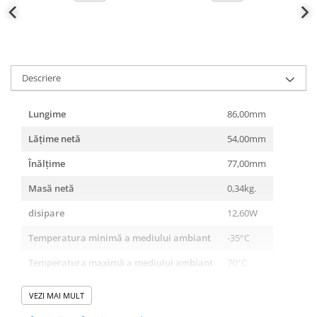
Descriere
Lungime
86,00mm
Lățime netă
54,00mm
Înălţime
77,00mm
Masă netă
0,34kg.
disipare
12,60W
Temperatura minimă a mediului ambiant
-35°C
Temperatura maximă a mediului ambiant
70°C
Caracteristică declanşare
B
VEZI MAI MULT
Poli
3