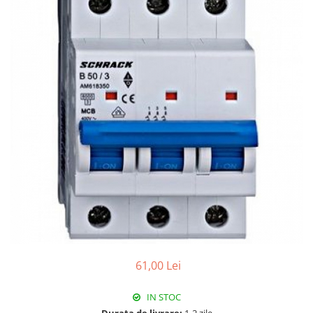
Paneluri LED
Corpuri de iluminat decorativ
interior/exterior
Exterior
Accesorii pentru iluminat
Dulii
Senzori de miscare, crepusculari si
ceasuri programabile
61,00 Lei
IN STOC