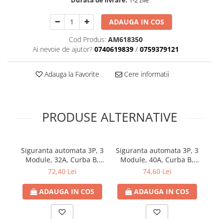
Durata de livrare:
1-2 zile
ADAUGA IN COS
Cod Produs:
AM618350
Ai nevoie de ajutor?
0740619839
/
0759379121
Adauga la Favorite
Cere informatii
PRODUSE ALTERNATIVE
Siguranta automata 3P, 3
Siguranta automata 3P, 3
Si
Module, 32A, Curba B,
Module, 40A, Curba B,
M
6kA
6kA
72,40 Lei
74,60 Lei
ADAUGA IN COS
ADAUGA IN COS