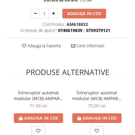
Durata de livrare:
1-2 zile
ADAUGA IN COS
Cod Produs:
AM618832
Ai nevoie de ajutor?
0740619839
/
0759379121
Adauga la Favorite
Cere informatii
PRODUSE ALTERNATIVE
Întreruptor automat
Întreruptor automat
modular (MCB) AMPARO
modular (MCB) AMPARO
6kA, B 40A, 3P+N
6kA, B 25A, 3P+N
71,50 Lei
70,00 Lei
ADAUGA IN COS
ADAUGA IN COS