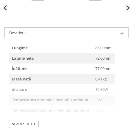
Descriere
Lungime
86,00mm
Lățime netă
72,00mm
Înălţime
77,00mm
Masă netă
0,41kg.
disipare
10,80W
Temperatura minimă a mediului ambiant
-35°C
Temperatura maximă a mediului ambiant
70°C
Caracteristică declanşare
B
VEZI MAI MULT
Poli
N+3