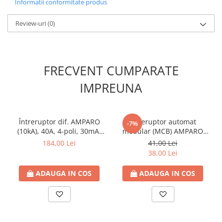
Informatii conformitate produs
Categorie produs
AM6
Review-uri
(0)
Serie
AMPARO
Capacitate de rupere nominala
6kA
FRECVENT CUMPARATE
IMPREUNA
Întreruptor dif. AMPARO
Întreruptor automat
-7%
(10kA), 40A, 4-poli, 30mA,
modular (MCB) AMPARO
tip A
6kA, B 25A, 2-poli
184,00 Lei
41,00 Lei
38,00 Lei
ADAUGA IN COS
ADAUGA IN COS