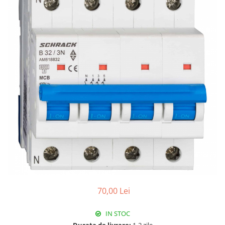
Paneluri LED
Corpuri de iluminat decorativ
interior/exterior
Exterior
Accesorii pentru iluminat
Dulii
Senzori de miscare, crepusculari si
ceasuri programabile
70,00 Lei
IN STOC