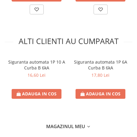
Sigurante fuzibile
Sigurante fuzibile tip C,
dimensiune 10x38
Sigurante fuzibile tip C,
dimensiune 14x51
ALTI CLIENTI AU CUMPARAT
Sigurante fuzibile tip D II
Sigurante fuzibile tip D III
Sigurante radio 5x20
Siguranta automata 1P 10 A
Siguranta automata 1P 6A
SV comutator modular de sarcină
Curba B 6kA
Curba B 6kA
SPD - Descarcator - Protectie
16,60 Lei
17,80 Lei
supratensiuni
T12
ADAUGA IN COS
ADAUGA IN COS
T2
Statie incarcare AUTO
Tablouri electrice
Tablouri electrice IP40
MAGAZINUL MEU
Tablouri electrice - PT