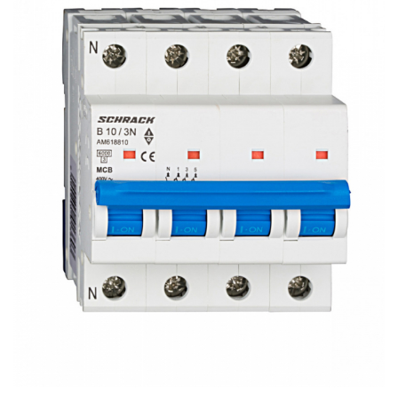
RCCB - 100mA - tip A
RCCB - 30mA - tip A
RCBO - Intrerupatoare cu protectie
diferentiala si la supracurent
RCBO - 10mA - tip A
RCBO - 30mA - tip A
Curba B
Curba C
RCBO - 30mA - tip A - Trifazat
Iluminat
Surse de iluminat
Banda LED si transformatoare
Becuri incandescente si halogn
Becuri si tuburi LED
Corpuri de iluminat
Aplice perete