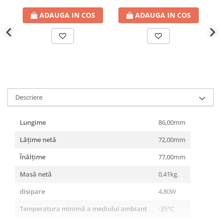
Cabluri electrice
NYM-J
ADAUGA IN COS
ADAUGA IN COS
NYY-J
Cleme si accesorii
Accesorii tablou
Blocuri de distributie
Busbar
Descriere
Cleme cu conexiune rapida
Cleme derivatie
Lungime
86,00mm
Cleme terminale
Lățime netă
72,00mm
Cleme Wago
Înălţime
77,00mm
Dispozitive stingere incendii
Masă netă
0,41kg.
tablouri
Pini terminali
disipare
4,80W
Compensarea puterii reactive
Temperatura minimă a mediului ambiant
-35°C
Contoare de energie