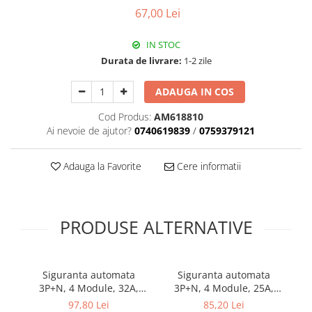
67,00 Lei
Plafoniere
Spoturi tavan
IN STOC
Surse de iluminat tehnic si
Durata de livrare:
1-2 zile
accesorii
Corpuri liniare
ADAUGA IN COS
Iluminat de siguranta
Cod Produs:
AM618810
Iluminat pe sina magnetica
Ai nevoie de ajutor?
0740619839
/
0759379121
Paneluri LED
Corpuri de iluminat decorativ
Adauga la Favorite
Cere informatii
interior/exterior
Exterior
Accesorii pentru iluminat
PRODUSE ALTERNATIVE
Dulii
Senzori de miscare, crepusculari si
ceasuri programabile
Siguranta automata
Siguranta automata
AFDD – Dispozitive de detectare a
3P+N, 4 Module, 32A,
3P+N, 4 Module, 25A,
defectului de arc electric
Curba B, 6kA
Curba B, 6kA
97,80 Lei
85,20 Lei