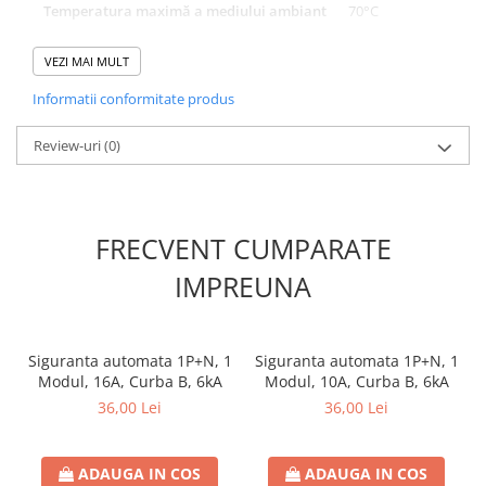
Temperatura maximă a mediului ambiant
70°C
Doze si aparataj modular
Caracteristică declanşare
B
Protectia Sistemelor Fotovoltaicelor
VEZI MAI MULT
Separatoare si fuzibile de curent
Poli
N+3
Informatii conformitate produs
continuu
Categorie produs
AM6
Cablu solar
Review-uri
(0)
Serie
AMPARO
Descarcatoare de curent continuu
Tablouri echipate PV
Capacitate de rupere nominala
6kA
Relee si contactoare modulare
FRECVENT CUMPARATE
Contactoare modulare
IMPREUNA
DigiTop
Relee de timp
Siguranta automata 1P+N, 1
Siguranta automata 1P+N, 1
Relee monitorizare
Modul, 16A, Curba B, 6kA
Modul, 10A, Curba B, 6kA
Separatoare si sigurante fuzibile
36,00 Lei
36,00 Lei
Separatoare de sarcina
Separatoare sigurante fuzibile
ADAUGA IN COS
ADAUGA IN COS