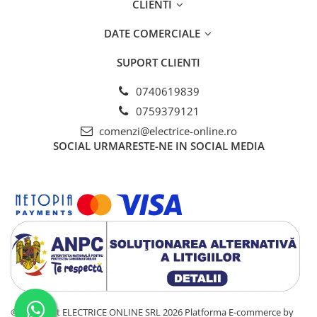
CLIENTI
Tablouri electrice - ST
Tablouri Combo (Curenti tari +
DATE COMERCIALE
media)
Tablouri electrice aparente - usa
SUPORT CLIENTI
metal
0740619839
Tablouri electrice incastrate - usa
alba metal
0759379121
comenzi@electrice-online.ro
Tablouri electrice IP65
SOCIAL
URMARESTE-NE IN SOCIAL MEDIA
Tablouri Multimedia
©Copyright ELECTRICE ONLINE SRL 2026
Platforma E-commerce by