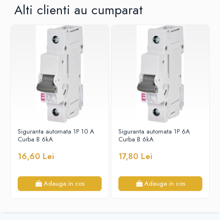
Alti clienti au cumparat
Sigurante fuzibile
Sigurante fuzibile tip C, dimensiune
10x38
Sigurante fuzibile tip C, dimensiune
14x51
Sigurante fuzibile tip D II
Sigurante fuzibile tip D III
Sigurante radio 5x20
SV comutator modular de sarcină
SPD - Descarcator - Protectie
supratensiuni
Siguranta automata 1P 10 A
Siguranta automata 1P 6A
Curba B 6kA
Curba B 6kA
T12
16,60 Lei
17,80 Lei
T2
Statie incarcare AUTO
Adauga in cos
Adauga in cos
Tablouri electrice
Tablouri electrice IP40
Tablouri electrice - PT