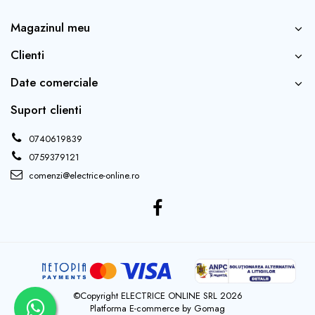
Tablouri electrice - ST
Magazinul meu
Tablouri Combo (Curenti tari +
media)
Clienti
Tablouri electrice aparente - usa
metal
Date comerciale
Tablouri electrice incastrate - usa
Suport clienti
alba metal
Tablouri electrice IP65
0740619839
Tablouri Multimedia
0759379121
comenzi@electrice-online.ro
©Copyright ELECTRICE ONLINE SRL 2026
Platforma E-commerce by Gomag