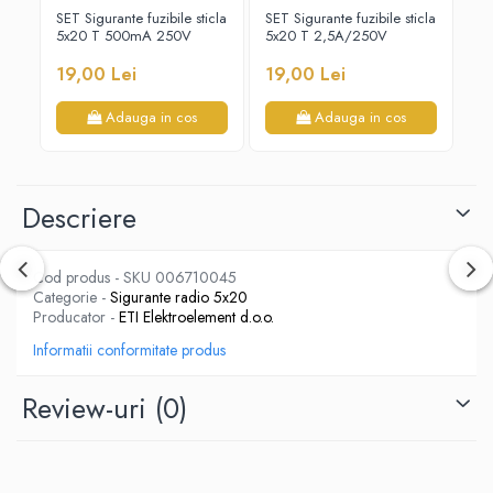
Cabluri electrice
SET Sigurante fuzibile sticla
SET Sigurante fuzibile sticla
SET
5x20 T 500mA 250V
5x20 T 2,5A/250V
5x
NYM-J
19,00 Lei
19,00 Lei
17
NYY-J
Cleme si accesorii
Adauga in cos
Adauga in cos
Accesorii tablou
Blocuri de distributie
Busbar
Descriere
Cleme cu conexiune rapida
Cleme derivatie
Cod produs - SKU 006710045
Categorie -
Sigurante radio 5x20
Cleme terminale
Producator -
ETI Elektroelement d.o.o.
Cleme Wago
Informatii conformitate produs
Dispozitive stingere incendii
tablouri
Review-uri
(0)
Pini terminali
Compensarea puterii reactive